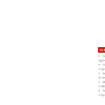
ULT
Ve
aggio
Ud
6 Ago
Se
B: tut
M
L’AR
Ve
6 Ago