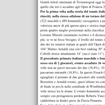
Gentili lettori internauti di Trivenetogoal oggi la
quello che ieri è accaduto agli Open di Francia 
Per la prima volta nella storia del tennis ital
riusciti, nella stessa edizione di un torneo de
(522 maschili e 489 femminili) susseguitesi a 
valorizza ancor di più questa epica e storica imp
primi quattro meglio posizionati nella classifica 
Lorenzo Musetti (nemmeno iscritto) e il diciasse
più, se ve ne fosse bisogno, il livello del tennis
due dei tre tennisti italiani ai quarti dell’Open
104° Matteo Arnaldi (ma con best ranking 30° n
Cobolli invece attualmente 14° (ma è stato 11°).
Il precedente primato italiano maschile e fe
sesso era di 2 giocatori, evento accaduto 16 vo
volte non ne passò nessuno dei due (18,8%), 10 q
passarono entrambi (18,8%). In questo French Op
eguagliare il primato di due giocatori alle semifi
Berrettini e Arnaldi evento, quest’ultimo tra conn
di finale in poi,fu nella semifinale di Wimbled
volte invece tra le donne. L’evento femminile a
sempre con protagonista perdente Roberta Vinci 
(addirittura in finale) perse da Flavia Pennetta.