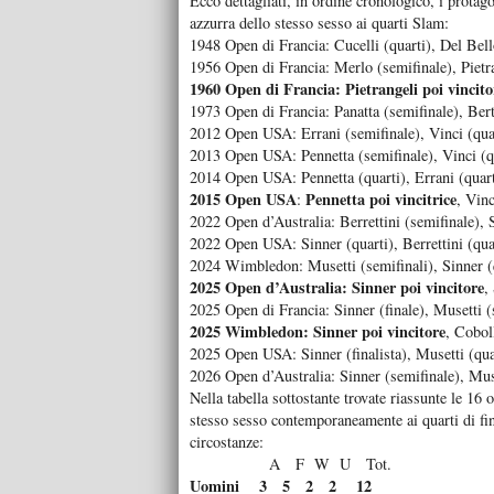
Ecco dettagliati, in ordine cronologico, i protago
azzurra dello stesso sesso ai quarti Slam:
1948 Open di Francia: Cucelli (quarti), Del Bell
1956 Open di Francia: Merlo (semifinale), Pietra
1960 Open di Francia: Pietrangeli poi vincito
1973 Open di Francia: Panatta (semifinale), Bert
2012 Open USA: Errani (semifinale), Vinci (qua
2013 Open USA: Pennetta (semifinale), Vinci (q
2014 Open USA: Pennetta (quarti), Errani (quart
2015 Open USA
Pennetta poi vincitrice
:
, Vinc
2022 Open d’Australia: Berrettini (semifinale), 
2022 Open USA: Sinner (quarti), Berrettini (qua
2024 Wimbledon: Musetti (semifinali), Sinner (
2025 Open d’Australia: Sinner poi vincitore
,
2025 Open di Francia: Sinner (finale), Musetti (
2025 Wimbledon: Sinner poi vincitore
, Coboll
2025 Open USA: Sinner (finalista), Musetti (qua
2026 Open d’Australia: Sinner (semifinale), Muse
Nella tabella sottostante trovate riassunte le 16 o
stesso sesso contemporaneamente ai quarti di f
circostanze:
A F W U Tot.
Uomini 3 5 2 2 12