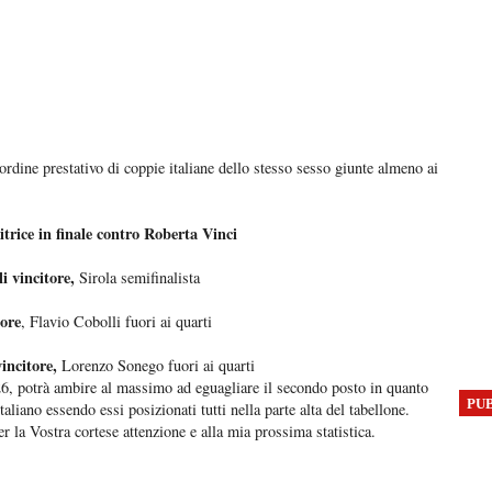
 ordine prestativo di coppie italiane dello stesso sesso giunte almeno ai
rice in finale contro Roberta Vinci
i vincitore,
Sirola semifinalista
tore
, Flavio Cobolli fuori ai quarti
incitore,
Lorenzo Sonego fuori ai quarti
026, potrà ambire al massimo ad eguagliare il secondo posto in quanto
PU
taliano essendo essi posizionati tutti nella parte alta del tabellone.
per la Vostra cortese attenzione e alla mia prossima statistica.