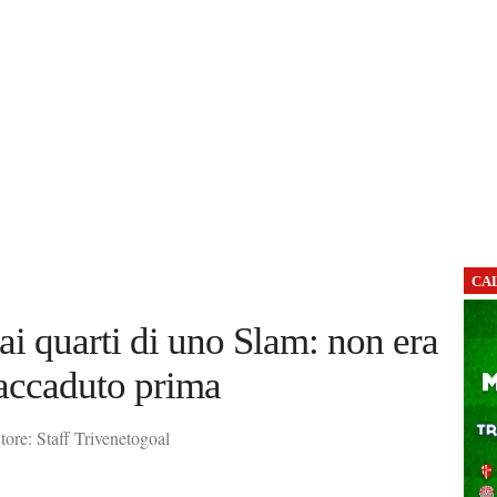
CA
i ai quarti di uno Slam: non era
accaduto prima
ore: Staff Trivenetogoal