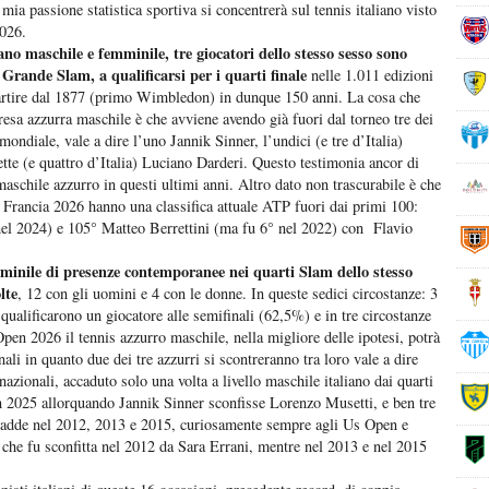
 mia passione statistica sportiva si concentrerà sul tennis italiano visto
2026.
iano maschile e femminile, tre giocatori dello stesso sesso sono
l Grande Slam, a qualificarsi per i quarti finale
nelle 1.011 edizioni
partire dal 1877 (primo Wimbledon) in dunque 150 anni. La cosa che
resa azzurra maschile è che avviene avendo già fuori dal torneo tre dei
mondiale, vale a dire l’uno Jannik Sinner, l’undici (e tre d’Italia)
tte (e quattro d’Italia) Luciano Darderi. Questo testimonia ancor di
 maschile azzurro in questi ultimi anni. Altro dato non trascurabile è che
 di Francia 2026 hanno una classifica attuale ATP fuori dai primi 100:
el 2024) e 105° Matteo Berrettini (ma fu 6° nel 2022) con Flavio
mminile di presenze contemporanee nei quarti Slam dello stesso
lte
, 12 con gli uomini e 4 con le donne. In queste sedici circostanze: 3
ualificarono un giocatore alle semifinali (62,5%) e in tre circostanze
en 2026 il tennis azzurro maschile, nella migliore delle ipotesi, potrà
nali in quanto due dei tre azzurri si scontreranno tra loro vale a dire
azionali, accaduto solo una volta a livello maschile italiano dai quarti
on 2025 allorquando Jannik Sinner sconfisse Lorenzo Musetti, e ben tre
ccadde nel 2012, 2013 e 2015, curiosamente sempre agli Us Open e
che fu sconfitta nel 2012 da Sara Errani, mentre nel 2013 e nel 2015