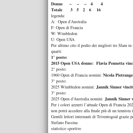
Donne – – – 4 4
Totale 3 5 2 6 16
legenda:
A: Open d’Australia
F: Open di Francia
W: Wimbledon
U: Open USA
Per ultimo cito il podio dei migliori tre Slam in
quarti:
1° posto:
2015 Open USA donne: Flavia Pennetta vincit
2° posto:
Nicola Pietrangel
1960 Open di Francia uomini:
3° posto:
Jannik Sinner vinci
2025 Wimbledon uomini:
3° posto:
Jannik Sinner v
2025 Open d’Australia uomini:
Per i colori azzurri l’attuale Open di Francia 2
non potrà accedere alla finale più di un tennista i
Gentili lettori internauti di Triventogoal grazie 
Stefano Fassina
statistico sportivo