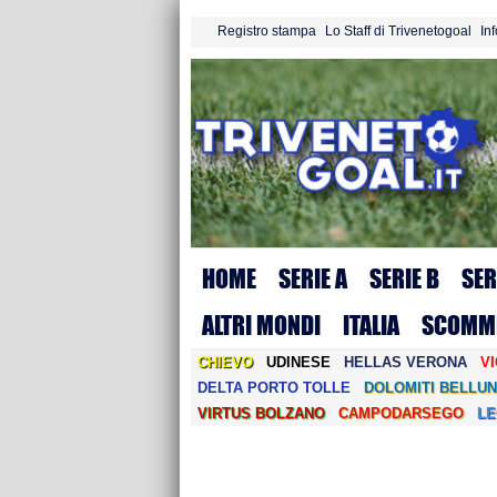
Registro stampa
Lo Staff di Trivenetogoal
In
HOME
SERIE A
SERIE B
SER
ALTRI MONDI
ITALIA
SCOMM
CHIEVO
UDINESE
HELLAS VERONA
V
DELTA PORTO TOLLE
DOLOMITI BELLUN
VIRTUS BOLZANO
CAMPODARSEGO
L