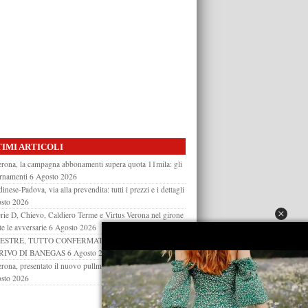
IMI ARTICOLI
rona, la campagna abbonamenti supera quota 11mila: gli
rnamenti
6 Agosto 2026
inese-Padova, via alla prevendita: tutti i prezzi e i dettagli
sto 2026
rie D, Chievo, Caldiero Terme e Virtus Verona nel girone
te le avversarie
6 Agosto 2026
ESTRE, TUTTO CONFERMATO: UFFICIALE
RIVO DI BANEGAS
6 Agosto 2026
rona, presentato il nuovo pullman gialloblù: tutti i dettagli
sto 2026