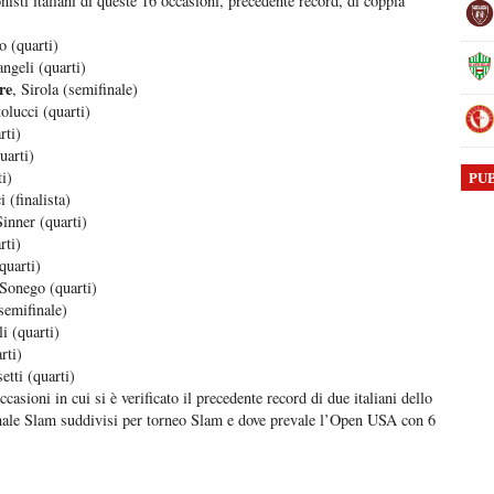
nisti italiani di queste 16 occasioni, precedente record, di coppia
o (quarti)
ngeli (quarti)
re
, Sirola (semifinale)
olucci (quarti)
rti)
uarti)
i)
PU
i (finalista)
Sinner (quarti)
rti)
quarti)
 Sonego (quarti)
semifinale)
i (quarti)
rti)
tti (quarti)
ccasioni in cui si è verificato il precedente record di due italiani dello
inale Slam suddivisi per torneo Slam e dove prevale l’Open USA con 6