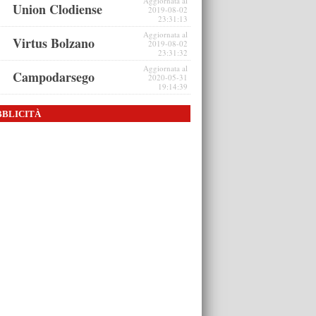
Aggiornata al
Union Clodiense
2019-08-02
23:31:13
Aggiornata al
Virtus Bolzano
2019-08-02
23:31:32
Aggiornata al
Campodarsego
2020-05-31
19:14:39
BBLICITÀ