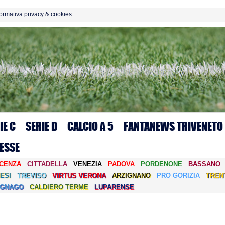
formativa privacy & cookies
IE C
SERIE D
CALCIO A 5
FANTANEWS TRIVENETO
ESSE
ICENZA
CITTADELLA
VENEZIA
PADOVA
PORDENONE
BASSANO
ESI
TREVISO
VIRTUS VERONA
ARZIGNANO
PRO GORIZIA
TREN
EGNAGO
CALDIERO TERME
LUPARENSE