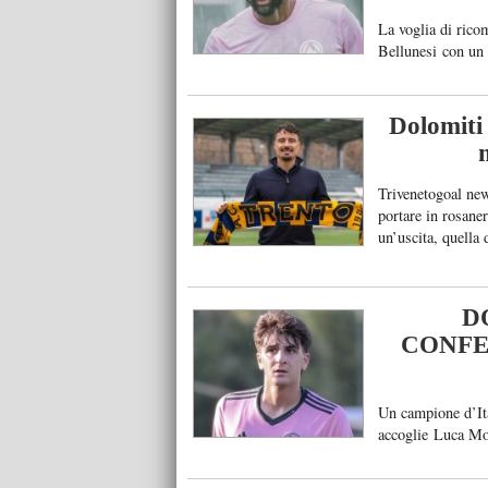
La voglia di rico
Bellunesi con un c
lasciarsi definiti
difensore olandes
nuovi della form
Dolomiti 
Trivenetogoal new
portare in rosane
un’uscita, quella
volta partito Mile
D
CONFE
Un campione d’Ita
accoglie Luca Mon
più interessanti d
formazione di D