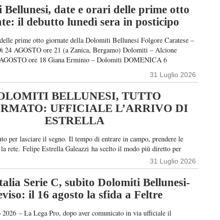
ro sboccia nel settore giovanile della Ternana, prima di completare
 Bellunesi, date e orari delle prime otto
te: il debutto lunedì sera in posticipo
 delle prime otto giornate della Dolomiti Bellunesi Folgore Caratese –
 24 AGOSTO ore 21 (a Zanica, Bergamo) Dolomiti – Alcione
GOSTO ore 18 Giana Erminio – Dolomiti DOMENICA 6
15 Dolomiti – Albinoleffe DOMENICA 13 SETTEMBRE ore 15
31 Luglio 2026
iti GIOVEDì 17 SETTEMBRE ore […]
OLOMITI BELLUNESI, TUTTO
RMATO: UFFICIALE L’ARRIVO DI
ESTRELLA
to per lasciare il segno. Il tempo di entrare in campo, prendere le
la rete. Felipe Estrella Galeazzi ha scelto il modo più diretto per
l dell’1-1 nel confronto con la Virtus Verona, al Centro sportivo di
31 Luglio 2026
tto da visita che accompagna l’arrivo dell’attaccante italo-brasiliano
lunesi in […]
alia Serie C, subito Dolomiti Bellunesi-
viso: il 16 agosto la sfida a Feltre
o 2026 – La Lega Pro, dopo aver comunicato in via ufficiale il