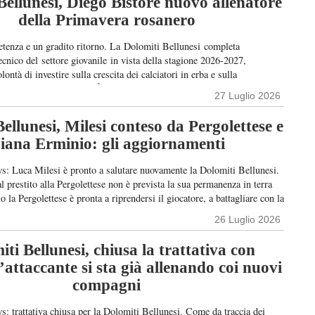
Bellunesi, Diego Bistore nuovo allenatore
della Primavera rosanero
tenza e un gradito ritorno. La Dolomiti Bellunesi completa
cnico del settore giovanile in vista della stagione 2026-2027,
ontà di investire sulla crescita dei calciatori in erba e sulla
l proprio vivaio. NOVITÀ – La principale novità riguarda la
27 Luglio 2026
 19, impegnata nel campionato Primavera. A guidarla sarà Diego
a in casa dolomitica dopo l’esperienza […]
ellunesi, Milesi conteso da Pergolettese e
iana Erminio: gli aggiornamenti
s: Luca Milesi è pronto a salutare nuovamente la Dolomiti Bellunesi.
l prestito alla Pergolettese non è prevista la sua permanenza in terra
o la Pergolettese è pronta a riprendersi il giocatore, a battagliare con la
vi è la Giana Erminio. Più defilate Lecco, Potenza e […]
26 Luglio 2026
ti Bellunesi, chiusa la trattativa con
l’attaccante si sta già allenando coi nuovi
compagni
s: trattativa chiusa per la Dolomiti Bellunesi. Come da traccia dei