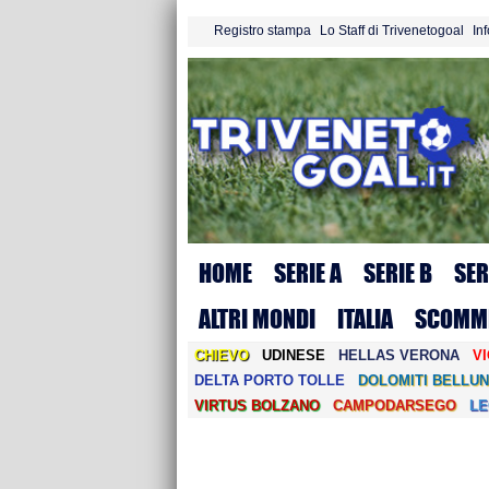
Registro stampa
Lo Staff di Trivenetogoal
In
HOME
SERIE A
SERIE B
SER
ALTRI MONDI
ITALIA
SCOMM
CHIEVO
UDINESE
HELLAS VERONA
V
DELTA PORTO TOLLE
DOLOMITI BELLUN
VIRTUS BOLZANO
CAMPODARSEGO
L