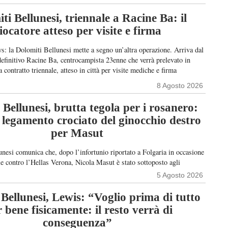
elli; Beltaief (st 23’ Saccani), Kowalski (st 1’ Lo Faso), Olonisakin
salter, Estrella, Gobetti, Clemenza). Allenatore: A. Bonatti.
ti Bellunesi, triennale a Racine Ba: il
, Knittel, Racu, Gattoni, Marchiori, De Carli, […]
iocatore atteso per visite e firma
s: la Dolomiti Bellunesi mette a segno un’altra operazione. Arriva dal
definitivo Racine Ba, centrocampista 23enne che verrà prelevato in
 contratto triennale, atteso in città per visite mediche e firma
8 Agosto 2026
 Bellunesi, brutta tegola per i rosanero:
l legamento crociato del ginocchio destro
per Masut
nesi comunica che, dopo l’infortunio riportato a Folgaria in occasione
le contro l’Hellas Verona, Nicola Masut è stato sottoposto agli
nostici del caso, da cui è emersa la lesione del legamento crociato
5 Agosto 2026
cchio destro. Nei prossimi giorni, il giocatore sarà sottoposto a
ico e inizierà poi il […]
Bellunesi, Lewis: “Voglio prima di tutto
r bene fisicamente: il resto verrà di
conseguenza”