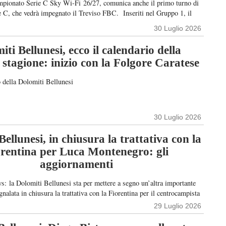
ampionato Serie C Sky Wi-Fi 26/27, comunica anche il primo turno di
e C, che vedrà impegnato il Treviso FBC. Inseriti nel Gruppo 1, il
lato chi incontreranno i biancocelesti nel Primo Turno a eliminazione
30 Luglio 2026
iti Bellunesi, ecco il calendario della
stagione: inizio con la Folgore Caratese
o della Dolomiti Bellunesi
30 Luglio 2026
ellunesi, in chiusura la trattativa con la
orentina per Luca Montenegro: gli
aggiornamenti
s: la Dolomiti Bellunesi sta per mettere a segno un’altra importante
nalata in chiusura la trattativa con la Fiorentina per il centrocampista
Montenegro, protagonista con la Primavera viola nella stagione appena
29 Luglio 2026
e verrà concluso con la formula del prestito