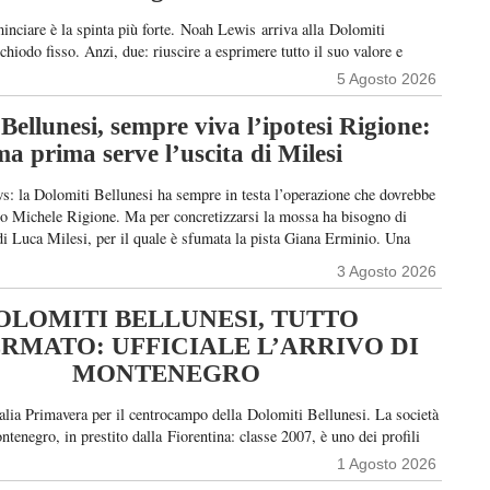
minciare è la spinta più forte. Noah Lewis arriva alla Dolomiti
hiodo fisso. Anzi, due: riuscire a esprimere tutto il suo valore e
vamente alle spalle un paio di stagioni condizionate dagli infortuni. Il
5 Agosto 2026
e – compirà 26 anni il prossimo 23 agosto – rappresenta uno dei volti
azione […]
Bellunesi, sempre viva l’ipotesi Rigione:
ma prima serve l’uscita di Milesi
s: la Dolomiti Bellunesi ha sempre in testa l’operazione che dovrebbe
ro Michele Rigione. Ma per concretizzarsi la mossa ha bisogno di
 di Luca Milesi, per il quale è sfumata la pista Giana Erminio. Una
si, si libererà il posto per Rigione
3 Agosto 2026
OLOMITI BELLUNESI, TUTTO
RMATO: UFFICIALE L’ARRIVO DI
MONTENEGRO
lia Primavera per il centrocampo della Dolomiti Bellunesi. La società
tenegro, in prestito dalla Fiorentina: classe 2007, è uno dei profili
el panorama nazionale, reduce dal titolo tricolore conquistato con la
1 Agosto 2026
aniele Galloppa. DALLA TERNANA AL GIGLIO – Originario di