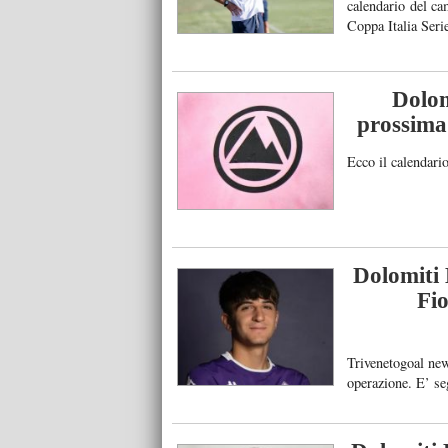
calendario del c
Coppa Italia Seri
sorteggio ha rive
diretta: la […]
Dolom
prossima 
Ecco il calendari
Dolomiti B
Fi
Trivenetogoal new
operazione. E’ seg
classe 2007 Luca 
trascorsa. L’affar