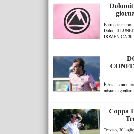
Potenza, Monteneg
Dolomiti
[…]
giorna
Ecco date e orari
Dolomiti LUNEDì
DOMENICA 30 A
SETTEMBRE ore 
Renate – Dolom
D
CONFE
È bastato un minu
misure e gonfiare 
presentarsi: il go
Rasai. È il biglie
alla Dolomiti Bel
Coppa It
Tre
Treviso, 30 lugli