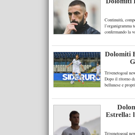
Dolomiti 
Continuità, compe
l’organigramma te
confermando la vol
valorizzazione de
formazione Under
Bistore, che torn
Dolomiti B
G
Trivenetogoal new
Dopo il ritorno da
bellunese e propri
squadra di Crema 
Dolomi
Estrella: 
Trivenetogoal new