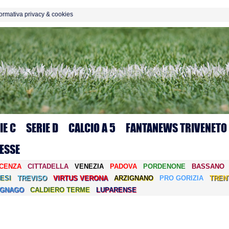
formativa privacy & cookies
IE C
SERIE D
CALCIO A 5
FANTANEWS TRIVENETO
ESSE
ICENZA
CITTADELLA
VENEZIA
PADOVA
PORDENONE
BASSANO
ESI
TREVISO
VIRTUS VERONA
ARZIGNANO
PRO GORIZIA
TREN
EGNAGO
CALDIERO TERME
LUPARENSE