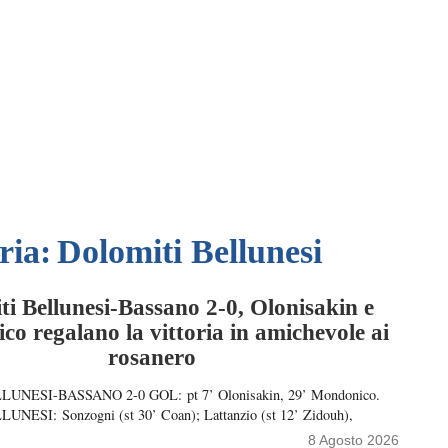
ria:
Dolomiti Bellunesi
ti Bellunesi-Bassano 2-0, Olonisakin e
o regalano la vittoria in amichevole ai
rosanero
NESI-BASSANO 2-0 GOL: pt 7’ Olonisakin, 29’ Mondonico.
ESI: Sonzogni (st 30’ Coan); Lattanzio (st 12’ Zidouh),
’ Casanova), Mondonico, Migliardi; Mazzocco, Montenegro (st 1’
8 Agosto 2026