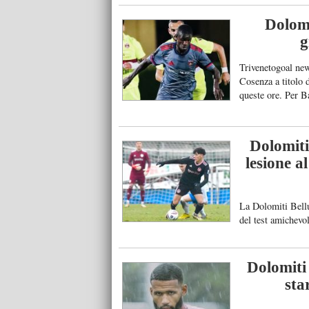
Morreale), Mignan
(in panchina: Cos
Dolomi
BASSANO: Amatori
g
Trivenetogoal new
Cosenza a titolo 
queste ore. Per Ba
Dolomiti
lesione a
La Dolomiti Bellu
del test amichevo
accertamenti diag
anteriore del gino
intervento chirurg
Dolomiti 
sta