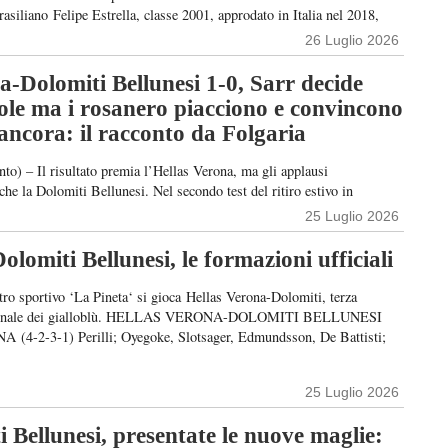
rasiliano Felipe Estrella, classe 2001, approdato in Italia nel 2018,
istato dalla Roma, diventerà ufficialmente rosanero. Estrella si sta già
26 Luglio 2026
uovi compagni, presto gli annunci ufficiali Foto: Instagram Felipe
a-Dolomiti Bellunesi 1-0, Sarr decide
ole ma i rosanero piacciono e convincono
ancora: il racconto da Folgaria
) – Il risultato premia l’Hellas Verona, ma gli applausi
e la Dolomiti Bellunesi. Nel secondo test del ritiro estivo in
azione di Andrea Bonatti mette in mostra personalità, organizzazione e
25 Luglio 2026
sacrificio contro una squadra di categoria superiore, arrendendosi
al termine di una gara combattuta […]
lomiti Bellunesi, le formazioni ufficiali
tro sportivo ‘La Pineta‘ si gioca Hellas Verona-Dolomiti, terza
gionale dei gialloblù. HELLAS VERONA-DOLOMITI BELLUNESI
4-2-3-1) Perilli; Oyegoke, Slotsager, Edmundsson, De Battisti;
, Suslov, Harroui, Sarr; Bowie A disposizione: Leali, Toniolo,
, Yellu, Isaac, Corradi, Tagne, Korac, Cham, Vermesan, Akale
25 Luglio 2026
co Baroni DOLOMITI BELLUNESI (4-4-2): Sonzogni; Saccani,
ti, Masut; Lattanzio, Mazzocco, […]
 Bellunesi, presentate le nuove maglie: