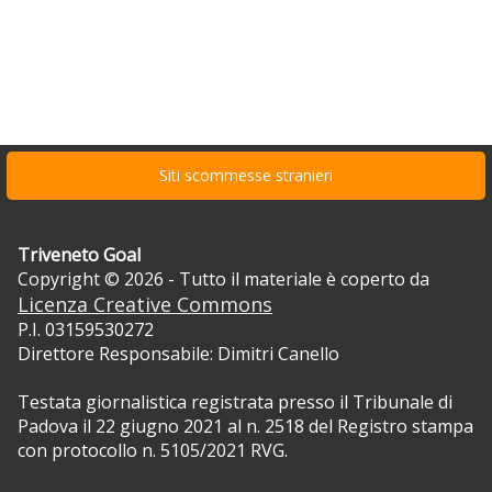
Siti scommesse stranieri
Triveneto Goal
Copyright © 2026 - Tutto il materiale è coperto da
Licenza Creative Commons
P.I. 03159530272
Direttore Responsabile: Dimitri Canello
Testata giornalistica registrata presso il Tribunale di
Padova il 22 giugno 2021 al n. 2518 del Registro stampa
con protocollo n. 5105/2021 RVG.