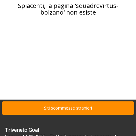
Spiacenti, la pagina 'squadrevirtus-
bolzano' non esiste
Siti scommesse stranieri
Triveneto Goal