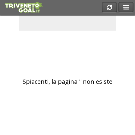
Spiacenti, la pagina '' non esiste