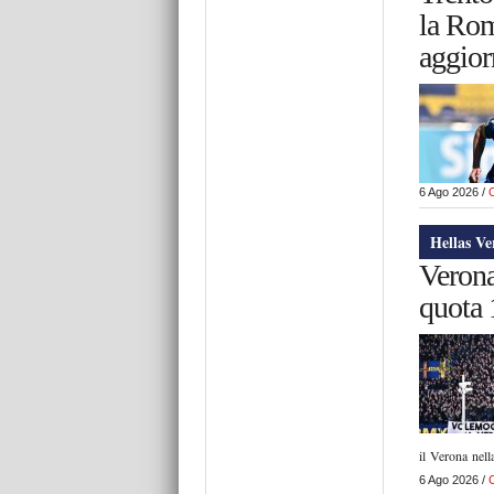
la Rom
aggio
6 Ago 2026 /
Hellas V
Verona
quota 
il Verona nel
6 Ago 2026 /