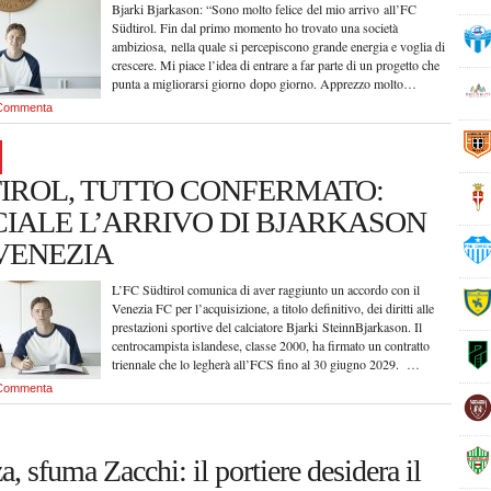
Bjarki Bjarkason: “Sono molto felice del mio arrivo all’FC
Südtirol. Fin dal primo momento ho trovato una società
ambiziosa, nella quale si percepiscono grande energia e voglia di
crescere. Mi piace l’idea di entrare a far parte di un progetto che
punta a migliorarsi giorno dopo giorno. Apprezzo molto…
Commenta
IROL, TUTTO CONFERMATO:
CIALE L’ARRIVO DI BJARKASON
VENEZIA
L’FC Südtirol comunica di aver raggiunto un accordo con il
Venezia FC per l’acquisizione, a titolo definitivo, dei diritti alle
prestazioni sportive del calciatore Bjarki SteinnBjarkason. Il
centrocampista islandese, classe 2000, ha firmato un contratto
triennale che lo legherà all’FCS fino al 30 giugno 2029. …
Commenta
a, sfuma Zacchi: il portiere desidera il