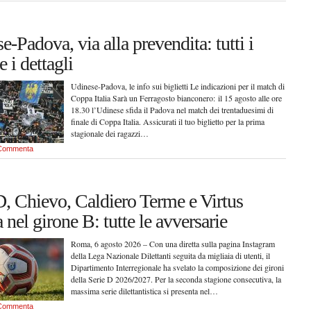
e-Padova, via alla prevendita: tutti i
e i dettagli
Udinese-Padova, le info sui biglietti Le indicazioni per il match di
Coppa Italia Sarà un Ferragosto bianconero: il 15 agosto alle ore
18.30 l’Udinese sfida il Padova nel match dei trentaduesimi di
finale di Coppa Italia. Assicurati il tuo biglietto per la prima
stagionale dei ragazzi…
Commenta
D, Chievo, Caldiero Terme e Virtus
 nel girone B: tutte le avversarie
Roma, 6 agosto 2026 – Con una diretta sulla pagina Instagram
della Lega Nazionale Dilettanti seguita da migliaia di utenti, il
Dipartimento Interregionale ha svelato la composizione dei gironi
della Serie D 2026/2027. Per la seconda stagione consecutiva, la
massima serie dilettantistica si presenta nel…
Commenta