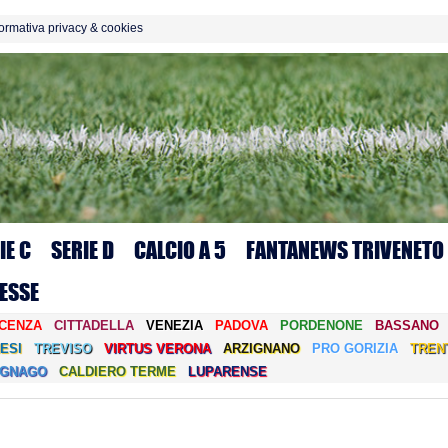
formativa privacy & cookies
IE C
SERIE D
CALCIO A 5
FANTANEWS TRIVENETO
ESSE
ICENZA
CITTADELLA
VENEZIA
PADOVA
PORDENONE
BASSANO
ESI
TREVISO
VIRTUS VERONA
ARZIGNANO
PRO GORIZIA
TREN
EGNAGO
CALDIERO TERME
LUPARENSE