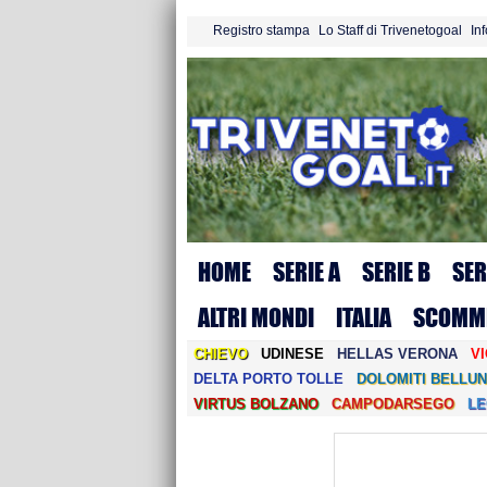
Registro stampa
Lo Staff di Trivenetogoal
In
HOME
SERIE A
SERIE B
SER
ALTRI MONDI
ITALIA
SCOMM
CHIEVO
UDINESE
HELLAS VERONA
V
DELTA PORTO TOLLE
DOLOMITI BELLUN
VIRTUS BOLZANO
CAMPODARSEGO
L