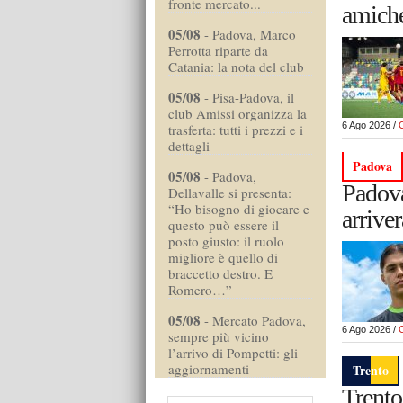
fronte mercato...
amiche
05/08
-
Padova, Marco
Perrotta riparte da
Catania: la nota del club
05/08
-
Pisa-Padova, il
club Amissi organizza la
6 Ago 2026 /
trasferta: tutti i prezzi e i
dettagli
Padova
05/08
-
Padova,
Padova
Dellavalle si presenta:
“Ho bisogno di giocare e
arrive
questo può essere il
posto giusto: il ruolo
migliore è quello di
braccetto destro. E
Romero…”
05/08
-
Mercato Padova,
6 Ago 2026 /
sempre più vicino
l’arrivo di Pompetti: gli
aggiornamenti
Trento
Trento