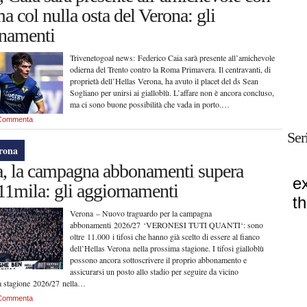
a col nulla osta del Verona: gli
rnamenti
Trivenetogoal news: Federico Caia sarà presente all’amichevole
odierna del Trento contro la Roma Primavera. Il centravanti, di
proprietà dell’Hellas Verona, ha avuto il placet del ds Sean
Sogliano per unirsi ai gialloblù. L’affare non è ancora concluso,
ma ci sono buone possibilità che vada in porto.…
Commenta
Ser
erona
, la campagna abbonamenti supera
11mila: gli aggiornamenti
Verona – Nuovo traguardo per la campagna
abbonamenti 2026/27 ‘VERONESI TUTI QUANTI‘: sono
oltre 11.000 i tifosi che hanno già scelto di essere al fianco
dell’Hellas Verona nella prossima stagione. I tifosi gialloblù
possono ancora sottoscrivere il proprio abbonamento e
assicurarsi un posto allo stadio per seguire da vicino
la stagione 2026/27 nella…
Commenta