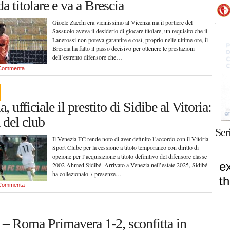
a titolare e va a Brescia
Gioele Zacchi era vicinissimo al Vicenza ma il portiere del
Sassuolo aveva il desiderio di giocare titolare, un requisito che il
Lanerossi non poteva garantire e così, proprio nelle ultime ore, il
Brescia ha fatto il passo decisivo per ottenere le prestazioni
dell’estremo difensore che…
Commenta
, ufficiale il prestito di Sidibe al Vitoria:
 del club
Ser
Il Venezia FC rende noto di aver definito l’accordo con il Vitória
Sport Clube per la cessione a titolo temporaneo con diritto di
opzione per l’acquisizione a titolo definitivo del difensore classe
2002 Ahmed Sidibé. Arrivato a Venezia nell’estate 2025, Sidibé
ha collezionato 7 presenze…
Commenta
 – Roma Primavera 1-2, sconfitta in