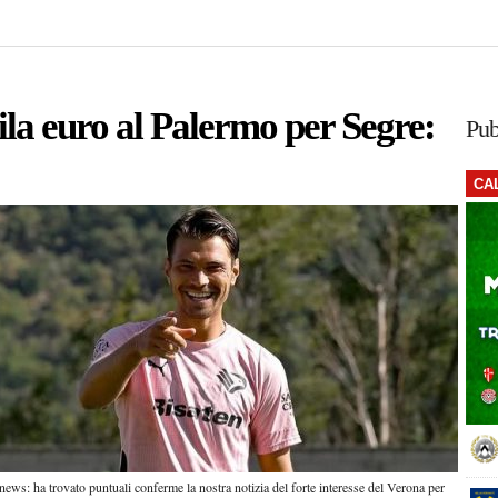
ila euro al Palermo per Segre:
Pub
CA
news: ha trovato puntuali conferme la nostra notizia del forte interesse del Verona per