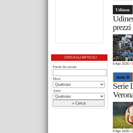
Udinese
Udines
prezzi 
CERCA GLI ARTICOLI
6 Ago 2026 /
Parole da cercare
Serie D
Mese
Serie 
Anno
Verona
6 Ago 2026 /