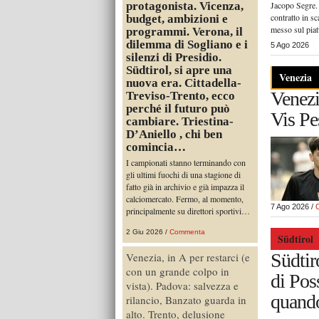
Jacopo Segre. 
protagonista. Vicenza,
contratto in s
budget, ambizioni e
messo sul pi
programmi. Verona, il
dilemma di Sogliano e i
5 Ago 2026
silenzi di Presidio.
Südtirol, si apre una
Venezia
nuova era. Cittadella-
Venezia
Treviso-Trento, ecco
perché il futuro può
Vis Pe
cambiare. Triestina-
D’Aniello , chi ben
comincia…
I campionati stanno terminando con
gli ultimi fuochi di una stagione di
fatto già in archivio e già impazza il
calciomercato. Fermo, al momento,
7 Ago 2026 /
principalmente su direttori sportivi…
2 Giu 2026 /
Commenta
Südtirol
Südtir
Venezia, in A per restarci (e
con un grande colpo in
di Pos
vista). Padova: salvezza e
quando
rilancio, Banzato guarda in
alto. Trento, delusione