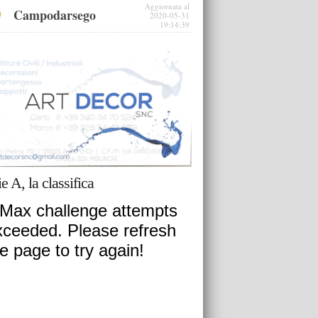
Aggiornata al
Campodarsego
2020-05-31
19:14:39
ie A, la classifica