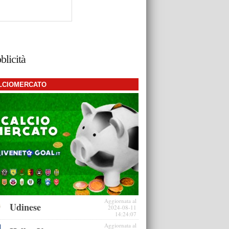
blicità
LCIOMERCATO
Aggiornata al
Udinese
2024-08-11
14:24:07
Aggiornata al