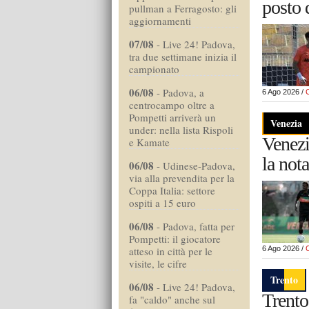
posto d
pullman a Ferragosto: gli
aggiornamenti
07/08
-
Live 24! Padova,
tra due settimane inizia il
campionato
06/08
-
Padova, a
6 Ago 2026 /
centrocampo oltre a
Pompetti arriverà un
Venezia
under: nella lista Rispoli
Venezia
e Kamate
la nota
06/08
-
Udinese-Padova,
via alla prevendita per la
Coppa Italia: settore
ospiti a 15 euro
06/08
-
Padova, fatta per
Pompetti: il giocatore
6 Ago 2026 /
atteso in città per le
visite, le cifre
Trento
06/08
-
Live 24! Padova,
Trento
fa "caldo" anche sul