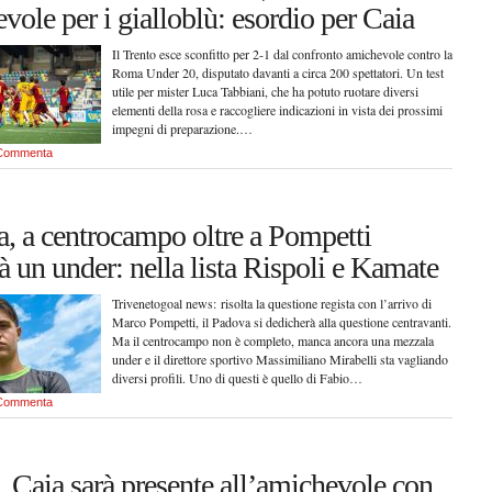
vole per i gialloblù: esordio per Caia
Il Trento esce sconfitto per 2-1 dal confronto amichevole contro la
Roma Under 20, disputato davanti a circa 200 spettatori. Un test
utile per mister Luca Tabbiani, che ha potuto ruotare diversi
elementi della rosa e raccogliere indicazioni in vista dei prossimi
impegni di preparazione.…
Commenta
, a centrocampo oltre a Pompetti
rà un under: nella lista Rispoli e Kamate
Trivenetogoal news: risolta la questione regista con l’arrivo di
Marco Pompetti, il Padova si dedicherà alla questione centravanti.
Ma il centrocampo non è completo, manca ancora una mezzala
under e il direttore sportivo Massimiliano Mirabelli sta vagliando
diversi profili. Uno di questi è quello di Fabio…
Commenta
, Caia sarà presente all’amichevole con