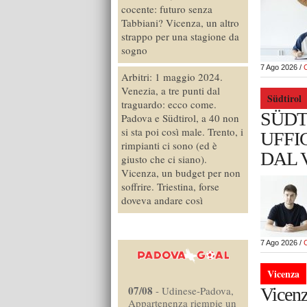
cocente: futuro senza
Tabbiani? Vicenza, un altro
strappo per una stagione da
sogno
7 Ago 2026 /
Arbitri: 1 maggio 2024.
Venezia, a tre punti dal
Südtirol
traguardo: ecco come.
SÜDT
Padova e Südtirol, a 40 non
si sta poi così male. Trento, i
UFFI
rimpianti ci sono (ed è
DAL 
giusto che ci siano).
Vicenza, un budget per non
soffrire. Triestina, forse
doveva andare così
7 Ago 2026 /
Vicenza
07/08
Vicenz
-
Udinese-Padova,
Appartenenza riempie un