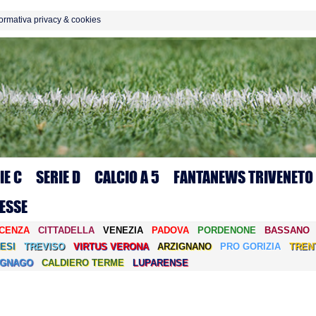
formativa privacy & cookies
IE C
SERIE D
CALCIO A 5
FANTANEWS TRIVENETO
ESSE
ICENZA
CITTADELLA
VENEZIA
PADOVA
PORDENONE
BASSANO
ESI
TREVISO
VIRTUS VERONA
ARZIGNANO
PRO GORIZIA
TREN
EGNAGO
CALDIERO TERME
LUPARENSE