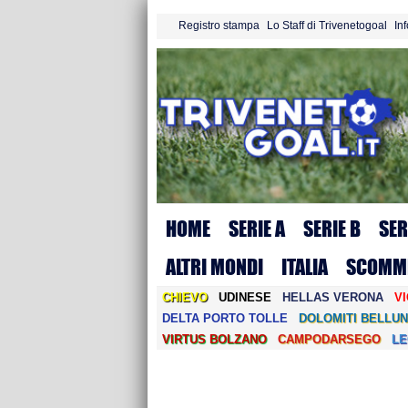
Registro stampa
Lo Staff di Trivenetogoal
In
HOME
SERIE A
SERIE B
SER
ALTRI MONDI
ITALIA
SCOMM
CHIEVO
UDINESE
HELLAS VERONA
V
DELTA PORTO TOLLE
DOLOMITI BELLUN
VIRTUS BOLZANO
CAMPODARSEGO
L