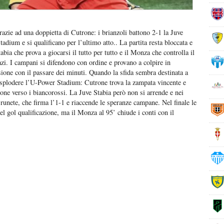
razie ad una doppietta di Cutrone: i brianzoli battono 2-1 la Juve
adium e si qualificano per l’ultimo atto.. La partita resta bloccata e
abia che prova a giocarsi il tutto per tutto e il Monza che controlla il
azi. I campani si difendono con ordine e provano a colpire in
sione con il passare dei minuti. Quando la sfida sembra destinata a
fa esplodere l’U-Power Stadium: Cutrone trova la zampata vincente e
ione verso i biancorossi. La Juve Stabia però non si arrende e nei
runete, che firma l’1-1 e riaccende le speranze campane. Nel finale le
del gol qualificazione, ma il Monza al 95’ chiude i conti con il