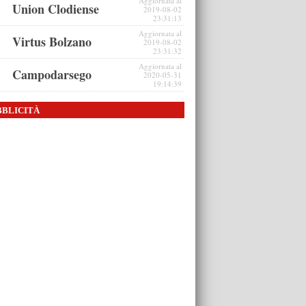
Aggiornata al
Union Clodiense
2019-08-02
23:31:13
Aggiornata al
Virtus Bolzano
2019-08-02
23:31:32
Aggiornata al
Campodarsego
2020-05-31
19:14:39
BBLICITÀ