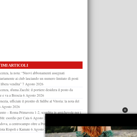
IMI ARTICOLI
cenza, la nota: “Nuovi abbonamenti assegnati
itariamente ai club lasciando un numero limitato di posti
 libera vendita”
7 Agosto 2026
cenza, sfuma Zacchi: il portiere desidera il posto da
re e va a Brescia
6 Agosto 2026
nezia, ufficiale il prestito di Sidibe al Vitoria: la nota del
6 Agosto 2026
ento – Roma Primavera 1-2, sconfitta in amichevole per i
oblù: esordio per Caia
6 Agosto 2026
dova, a centrocampo oltre a Pompetti arriverà un under:
lista Rispoli e Kamate
6 Agosto 2026