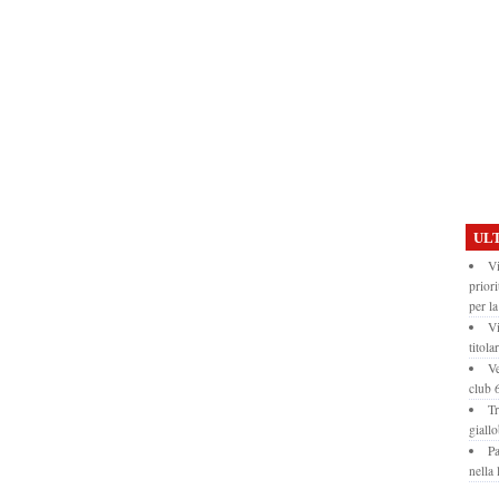
ULT
Vi
prior
per la
Vi
titola
Ve
club
Tr
giall
Pa
nella 