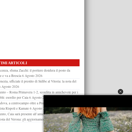
IMI ARTICOLI
cenza, sfuma Zacchi: il portiere desidera il posto da
re e va a Brescia
6 Agosto 2026
nezia, ufficiale il prestito di Sidibe al Vitoria: la nota del
6 Agosto 2026
ento – Roma Primavera 1-2, sconfitta in amichevole per i
oblù: esordio per Caia
6 Agosto 2026
dova, a centrocampo oltre a Pompetti arriverà un under:
lista Rispoli e Kamate
6 Agosto 2026
ento, Caia sarà presente all’amichevole con la Roma col
 osta del Verona: gli aggiornamenti
6 Agosto 2026