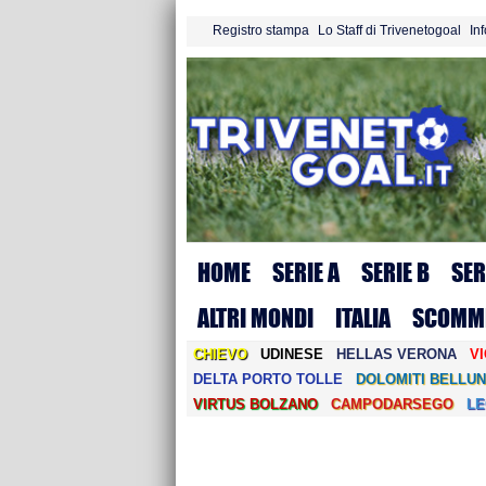
Registro stampa
Lo Staff di Trivenetogoal
In
HOME
SERIE A
SERIE B
SER
ALTRI MONDI
ITALIA
SCOMM
CHIEVO
UDINESE
HELLAS VERONA
V
DELTA PORTO TOLLE
DOLOMITI BELLUN
VIRTUS BOLZANO
CAMPODARSEGO
L