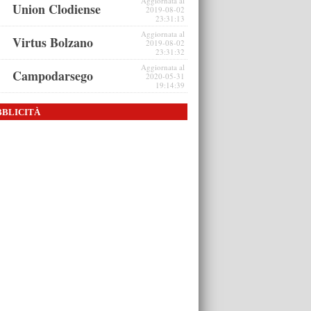
Aggiornata al
Union Clodiense
2019-08-02
23:31:13
Aggiornata al
Virtus Bolzano
2019-08-02
23:31:32
Aggiornata al
Campodarsego
2020-05-31
19:14:39
BBLICITÀ