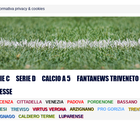
formativa privacy & cookies
IE C
SERIE D
CALCIO A 5
FANTANEWS TRIVENETO
ESSE
ICENZA
CITTADELLA
VENEZIA
PADOVA
PORDENONE
BASSANO
ESI
TREVISO
VIRTUS VERONA
ARZIGNANO
PRO GORIZIA
TREN
EGNAGO
CALDIERO TERME
LUPARENSE