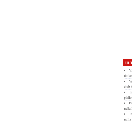
ULT
Vi
titola
Ve
club
Tr
giall
Pa
nella 
Tr
nulla