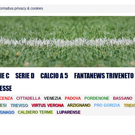
formativa privacy & cookies
IE C
SERIE D
CALCIO A 5
FANTANEWS TRIVENETO
ESSE
ICENZA
CITTADELLA
VENEZIA
PADOVA
PORDENONE
BASSANO
ESI
TREVISO
VIRTUS VERONA
ARZIGNANO
PRO GORIZIA
TREN
EGNAGO
CALDIERO TERME
LUPARENSE