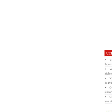
ULT
Vi
la ven
Ve
richie
Vi
la Pr
Co
ancor
Co
convi