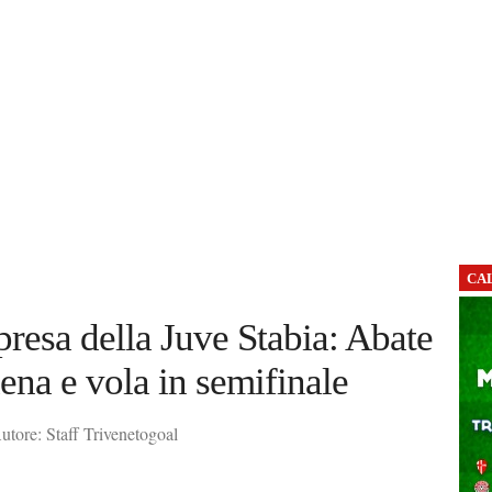
CA
presa della Juve Stabia: Abate
na e vola in semifinale
tore: Staff Trivenetogoal