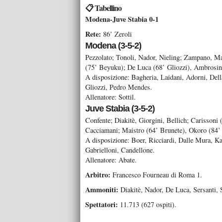
📋 Tabellino
Modena-Juve Stabia 0-1
Rete:
86’ Zeroli
Modena (3-5-2)
Pezzolato; Tonoli, Nador, Nieling; Zampano, Ma
(75’ Beyuku); De Luca (68’ Gliozzi), Ambrosino
A disposizione: Bagheria, Laidani, Adorni, Dell
Gliozzi, Pedro Mendes.
Allenatore: Sottil.
Juve Stabia (3-5-2)
Confente; Diakitè, Giorgini, Bellich; Carissoni 
Cacciamani; Maistro (64’ Brunete), Okoro (84’ 
A disposizione: Boer, Ricciardi, Dalle Mura, K
Gabrielloni, Candellone.
Allenatore: Abate.
Arbitro:
Francesco Fourneau di Roma 1.
Ammoniti:
Diakitè, Nador, De Luca, Sersanti, S
Spettatori:
11.713 (627 ospiti).