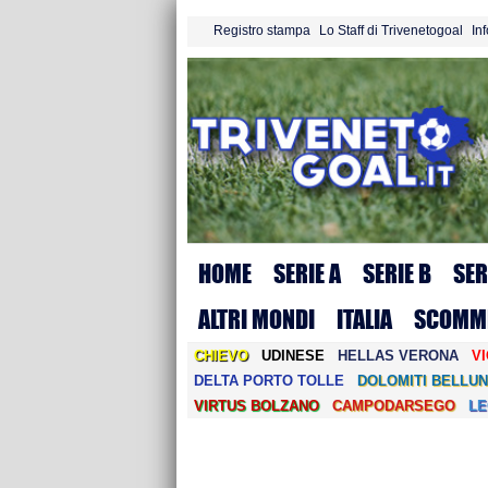
Registro stampa
Lo Staff di Trivenetogoal
In
HOME
SERIE A
SERIE B
SER
ALTRI MONDI
ITALIA
SCOMM
CHIEVO
UDINESE
HELLAS VERONA
V
DELTA PORTO TOLLE
DOLOMITI BELLUN
VIRTUS BOLZANO
CAMPODARSEGO
L