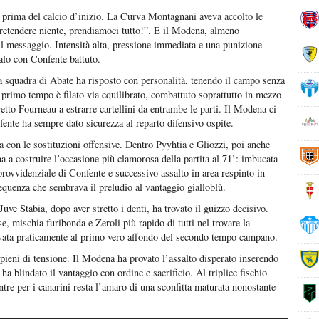
à prima del calcio d’inizio. La Curva Montagnani aveva accolto le
retendere niente, prendiamoci tutto!”. E il Modena, almeno
 il messaggio. Intensità alta, pressione immediata e una punizione
alo con Confente battuto.
La squadra di Abate ha risposto con personalità, tenendo il campo senza
Il primo tempo è filato via equilibrato, combattuto soprattutto in mezzo
etto Fourneau a estrarre cartellini da entrambe le parti. Il Modena ci
ente ha sempre dato sicurezza al reparto difensivo ospite.
ia con le sostituzioni offensive. Dentro Pyyhtia e Gliozzi, poi anche
a a costruire l’occasione più clamorosa della partita al 71’: imbucata
provvidenziale di Confente e successivo assalto in area respinto in
equenza che sembrava il preludio al vantaggio gialloblù.
Juve Stabia, dopo aver stretto i denti, ha trovato il guizzo decisivo.
, mischia furibonda e Zeroli più rapido di tutti nel trovare la
ivata praticamente al primo vero affondo del secondo tempo campano.
, pieni di tensione. Il Modena ha provato l’assalto disperato inserendo
 blindato il vantaggio con ordine e sacrificio. Al triplice fischio
entre per i canarini resta l’amaro di una sconfitta maturata nonostante