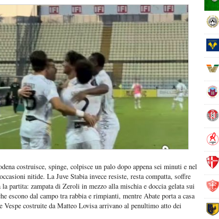
dena costruisce, spinge, colpisce un palo dopo appena sei minuti e nel
ccasioni nitide. La Juve Stabia invece resiste, resta compatta, soffre
a la partita: zampata di Zeroli in mezzo alla mischia e doccia gelata sui
 che escono dal campo tra rabbia e rimpianti, mentre Abate porta a casa
le Vespe costruite da Matteo Lovisa arrivano al penultimo atto dei