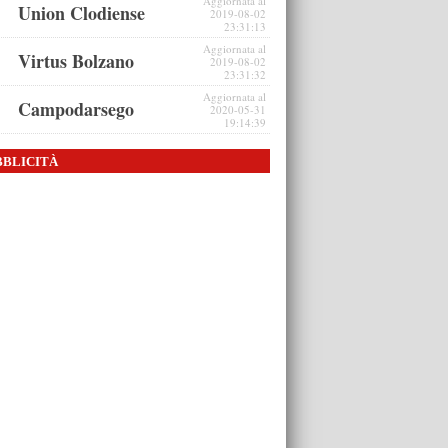
Aggiornata al
Union Clodiense
2019-08-02
23:31:13
Aggiornata al
Virtus Bolzano
2019-08-02
23:31:32
Aggiornata al
Campodarsego
2020-05-31
19:14:39
BBLICITÀ