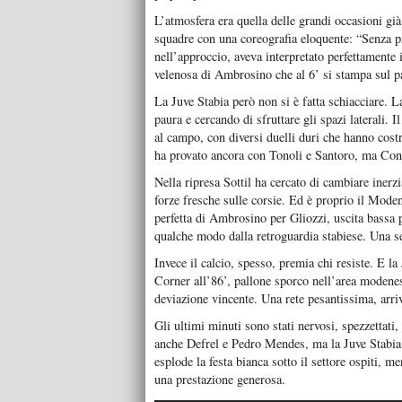
L’atmosfera era quella delle grandi occasioni gi
squadre con una coreografia eloquente: “Senza p
nell’approccio, aveva interpretato perfettamente
velenosa di Ambrosino che al 6’ si stampa sul p
La Juve Stabia però non si è fatta schiacciare. 
paura e cercando di sfruttare gli spazi laterali. 
al campo, con diversi duelli duri che hanno costr
ha provato ancora con Tonoli e Santoro, ma Conf
Nella ripresa Sottil ha cercato di cambiare inerz
forze fresche sulle corsie. Ed è proprio il Moden
perfetta di Ambrosino per Gliozzi, uscita bassa 
qualche modo dalla retroguardia stabiese. Una s
Invece il calcio, spesso, premia chi resiste. E la 
Corner all’86’, pallone sporco nell’area modenese
deviazione vincente. Una rete pesantissima, arr
Gli ultimi minuti sono stati nervosi, spezzettati
anche Defrel e Pedro Mendes, ma la Juve Stabia ha
esplode la festa bianca sotto il settore ospiti, m
una prestazione generosa.