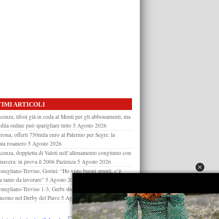
IMI ARTICOLI
cenza, tifosi già in coda al Menti per gli abbonamenti, ma
dita online può sparigliare tutto
5 Agosto 2026
rona, offerti 750mila euro al Palermo per Segre: la
sta rosanero
5 Agosto 2026
cenza, doppietta di Valoti nell’allenamento congiunto con
imavera: in prova il 2006 Pazienza
5 Agosto 2026
negliano-Treviso, Gorini: “Ho visto buoni spunti, c’è
a tanto da lavorare”
5 Agosto 2026
negliano-Treviso 1-3, Gerbi show: i biancocelesti
ncono nel Derby del Piave
5 Agosto 2026