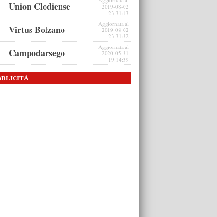
Aggiornata al
Union Clodiense
2019-08-02
23:31:13
Aggiornata al
Virtus Bolzano
2019-08-02
23:31:32
Aggiornata al
Campodarsego
2020-05-31
19:14:39
BBLICITÀ