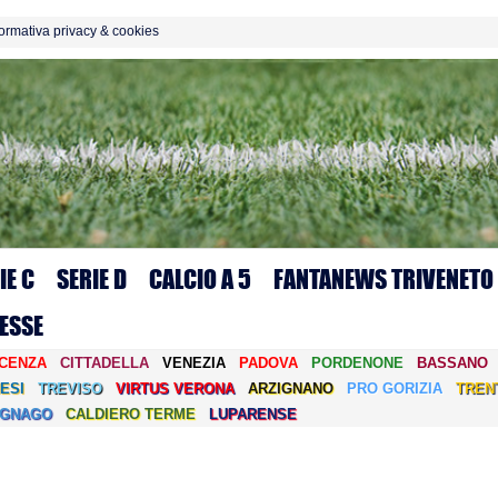
formativa privacy & cookies
IE C
SERIE D
CALCIO A 5
FANTANEWS TRIVENETO
ESSE
ICENZA
CITTADELLA
VENEZIA
PADOVA
PORDENONE
BASSANO
ESI
TREVISO
VIRTUS VERONA
ARZIGNANO
PRO GORIZIA
TREN
EGNAGO
CALDIERO TERME
LUPARENSE