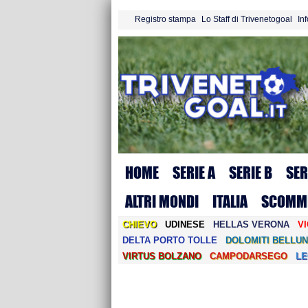
Registro stampa
Lo Staff di Trivenetogoal
In
HOME
SERIE A
SERIE B
SER
ALTRI MONDI
ITALIA
SCOMM
CHIEVO
UDINESE
HELLAS VERONA
V
DELTA PORTO TOLLE
DOLOMITI BELLUN
VIRTUS BOLZANO
CAMPODARSEGO
L