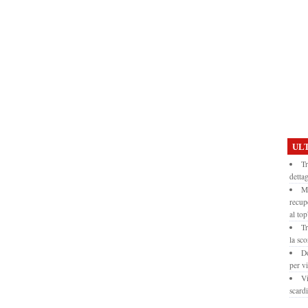
ULT
Tr
dettag
Mo
recup
al top
Tr
la sco
Do
per vi
Vi
scardi