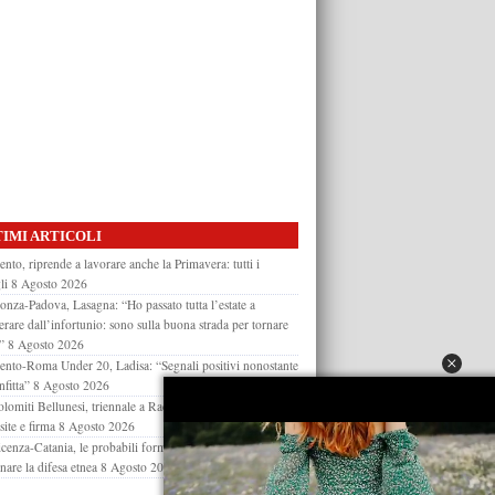
IMI ARTICOLI
ento, riprende a lavorare anche la Primavera: tutti i
li
8 Agosto 2026
nza-Padova, Lasagna: “Ho passato tutta l’estate a
erare dall’infortunio: sono sulla buona strada per tornare
”
8 Agosto 2026
ento-Roma Under 20, Ladisa: “Segnali positivi nonostante
nfitta”
8 Agosto 2026
lomiti Bellunesi, triennale a Racine Ba: il giocatore atteso
site e firma
8 Agosto 2026
cenza-Catania, le probabili formazioni: Moncini per
nare la difesa etnea
8 Agosto 2026