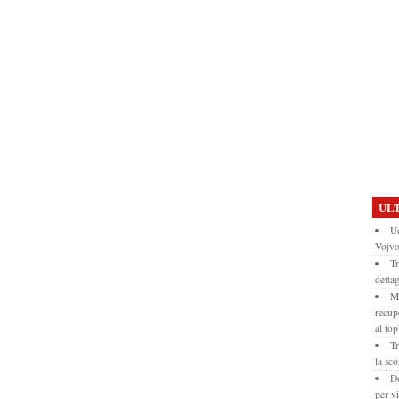
ULT
Ud
Vojv
Tr
dettag
Mo
recup
al top
Tr
la sco
Do
per vi