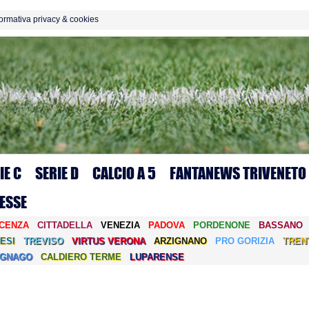
formativa privacy & cookies
IE C
SERIE D
CALCIO A 5
FANTANEWS TRIVENETO
ESSE
ICENZA
CITTADELLA
VENEZIA
PADOVA
PORDENONE
BASSANO
ESI
TREVISO
VIRTUS VERONA
ARZIGNANO
PRO GORIZIA
TREN
EGNAGO
CALDIERO TERME
LUPARENSE