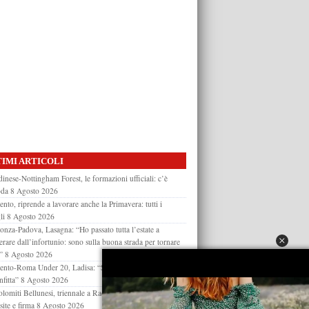
IMI ARTICOLI
inese-Nottingham Forest, le formazioni ufficiali: c’è
oda
8 Agosto 2026
ento, riprende a lavorare anche la Primavera: tutti i
li
8 Agosto 2026
nza-Padova, Lasagna: “Ho passato tutta l’estate a
erare dall’infortunio: sono sulla buona strada per tornare
”
8 Agosto 2026
ento-Roma Under 20, Ladisa: “Segnali positivi nonostante
nfitta”
8 Agosto 2026
lomiti Bellunesi, triennale a Racine Ba: il giocatore atteso
site e firma
8 Agosto 2026