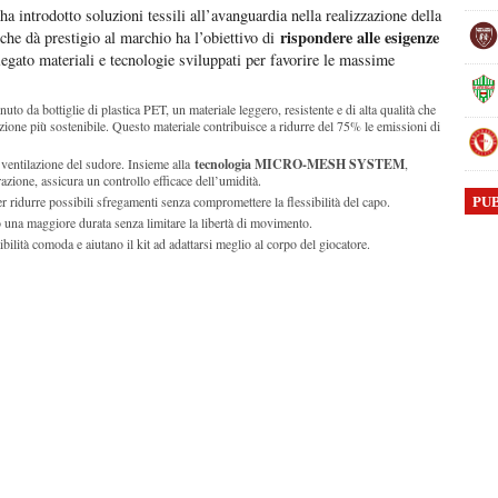
a introdotto soluzioni tessili all’avanguardia nella realizzazione della
rispondere alle esigenze
he dà prestigio al marchio ha l’obiettivo di
egato materiali e tecnologie sviluppati per favorire le massime
enuto da bottiglie di plastica PET, un materiale leggero, resistente e di alta qualità che
one più sostenibile. Questo materiale contribuisce a ridurre del 75% le emissioni di
a ventilazione del sudore. Insieme alla
tecnologia MICRO-MESH SYSTEM
,
zione, assicura un controllo efficace dell’umidità.
er ridurre possibili sfregamenti senza compromettere la flessibilità del capo.
PU
o una maggiore durata senza limitare la libertà di movimento.
ibilità comoda e aiutano il kit ad adattarsi meglio al corpo del giocatore.