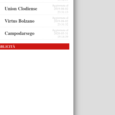
Aggiornata al
Union Clodiense
2019-08-02
23:31:13
Aggiornata al
Virtus Bolzano
2019-08-02
23:31:32
Aggiornata al
Campodarsego
2020-05-31
19:14:39
BBLICITÀ