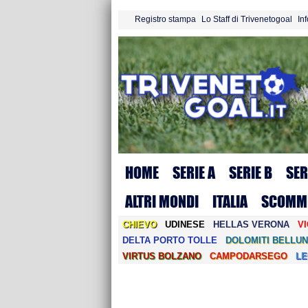
Registro stampa
Lo Staff di Trivenetogoal
In
HOME
SERIE A
SERIE B
SER
ALTRI MONDI
ITALIA
SCOMM
CHIEVO
UDINESE
HELLAS VERONA
V
DELTA PORTO TOLLE
DOLOMITI BELLUN
VIRTUS BOLZANO
CAMPODARSEGO
L