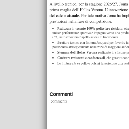
A livello tecnico, per la stagione 2026/27, Joma h
prima maglia dell’Hellas Verona. L’innovazione c
del calcio attuale
. Per tale motivo Joma ha impi
prestazioni nella fase di competizione.
Realizzata in
tessuto 100% poliestere riciclato
, ott
unisce performance sportiva e impegno verso una produzi
CO₂ nell’atmosfera rispetto ai tessuti tradizionali.
Struttura tecnica con finitura Jacquard per favorire l
posizionata strategicamente nelle zone di maggiore sudora
Stemma dell’Hellas Verona
realizzato in silicone p
Cuciture resistenti e confortevoli
, che garantiscon
Le finiture rib su collo e polsini favoriscono una vest
Commenti
commenti