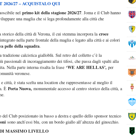
 2026/27 – ACQUISTALO QUI
primo kit della stagione 2026/27
onoscibile nel
. Joma e il Club hanno
viluppare una maglia che si lega profondamente alla città che
croce
ma storico della città di Verona, il cui stemma incorpora la
 integrato nella parte frontale della maglia e legato alla città e ai colori
va pelle della squadra
.
la tradizione calcistica gialloblù. Sul retro del colletto c’è la
ù passionali di incoraggiamento dei tifosi, che passa dagli spalti alla
‘WE ARE HELLAS’,
ta. Nella parte interna risalta la frase
per
 comunità veronese.
città, è stata scelta una location che rappresentasse al meglio il
Porta Nuova,
na. È
monumentale accesso al centro storico della città, a
me.
 del Club posizionato in basso a destra e quello dello sponsor tecnico
toni
sono anch’essi blu, con un bordo giallo all’altezza del ginocchio.
DI MASSIMO LIVELLO