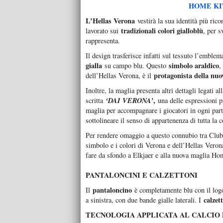
HOME KIT
L’Hellas Verona
vestirà la sua identità più ric
tradizionali colori gialloblù
lavorato sui
, per s
rappresenta.
Il design trasferisce infatti sul tessuto l’emble
gialla
simbolo araldico
su campo blu. Questo
,
protagonista della nuo
dell’Hellas Verona, è il
Inoltre, la maglia presenta altri dettagli legati al
‘DAI VERONA’
,
scritta
una delle espressioni pi
maglia per accompagnare i giocatori in ogni parti
sottolineare il senso di appartenenza di tutta la
Per rendere omaggio a questo connubio tra Club e 
simbolo e i colori di Verona e dell’Hellas Vero
fare da sfondo a Elkjaer e alla nuova maglia Ho
PANTALONCINI E CALZETTONI
pantaloncino
Il
è completamente blu con il logo
calzet
a sinistra, con due bande gialle laterali. I
TECNOLOGIA APPLICATA AL CALCIO 