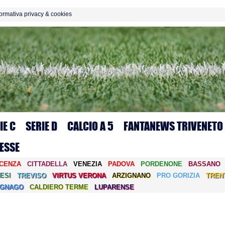
formativa privacy & cookies
IE C
SERIE D
CALCIO A 5
FANTANEWS TRIVENETO
ESSE
ICENZA
CITTADELLA
VENEZIA
PADOVA
PORDENONE
BASSANO
ESI
TREVISO
VIRTUS VERONA
ARZIGNANO
PRO GORIZIA
TREN
EGNAGO
CALDIERO TERME
LUPARENSE