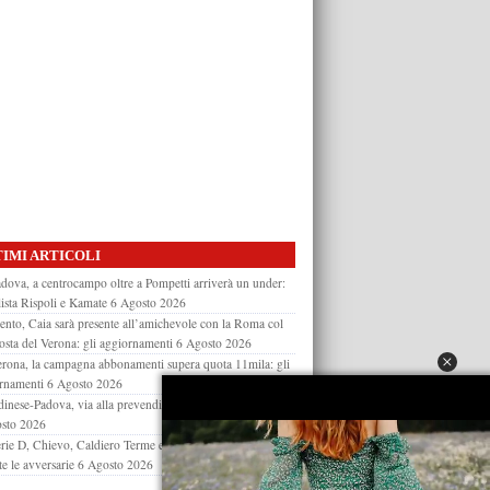
IMI ARTICOLI
dova, a centrocampo oltre a Pompetti arriverà un under:
lista Rispoli e Kamate
6 Agosto 2026
ento, Caia sarà presente all’amichevole con la Roma col
 osta del Verona: gli aggiornamenti
6 Agosto 2026
rona, la campagna abbonamenti supera quota 11mila: gli
rnamenti
6 Agosto 2026
inese-Padova, via alla prevendita: tutti i prezzi e i dettagli
sto 2026
rie D, Chievo, Caldiero Terme e Virtus Verona nel girone
te le avversarie
6 Agosto 2026