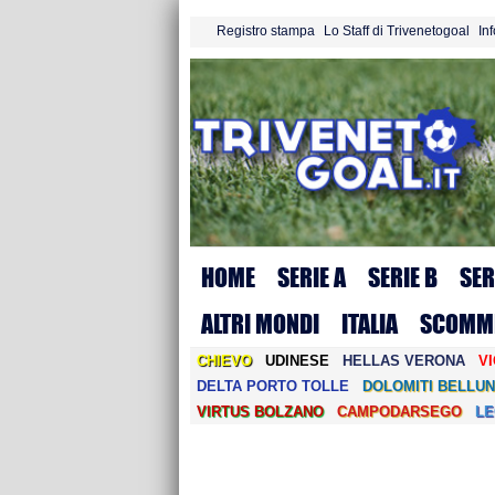
Registro stampa
Lo Staff di Trivenetogoal
In
HOME
SERIE A
SERIE B
SER
ALTRI MONDI
ITALIA
SCOMM
CHIEVO
UDINESE
HELLAS VERONA
V
DELTA PORTO TOLLE
DOLOMITI BELLUN
VIRTUS BOLZANO
CAMPODARSEGO
L