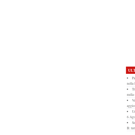
ULT
Pa
nella 
Tr
nulla
Ve
aggio
Ud
6 Ago
Se
B: tut