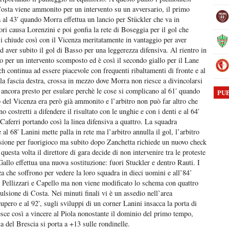
 Costa viene ammonito per un intervento su un avversario, il primo
 al 43′ quando Morra effettua un lancio per Stückler che va in
ri causa Lorenzini e poi gonfia la rete di Boseggia per il gol che
si chiude così con il Vicenza meritatamente in vantaggio per aver
 aver subito il gol di Basso per una leggerezza difensiva. Al rientro in
 per un intervento scomposto ed è così il secondo giallo per il Lane
 continua ad essere piacevole con frequenti ribaltamenti di fronte e al
 la fascia destra, crossa in mezzo dove Morra non riesce a divincolarsi
è ancora presto per esulare perchè le cose si complicano al 61′ quando
PU
del Vicenza era però già ammonito e l’arbitro non può far altro che
o costretti a difendere il risultato con le unghie e con i denti e al 64′
Caferri portando così la linea difensiva a quattro. La squadra
l 68′ Lanini mette palla in rete ma l’arbitro annulla il gol, l’arbitro
cisione per fuorigioco ma subito dopo Zanchetta richiede un nuovo check
sta volta il direttore di gara decide di non intervenire tra le proteste
allo effettua una nuova sostituzione: fuori Stuckler e dentro Rauti. I
a che soffrono per vedere la loro squadra in dieci uomini e all’84’
 Pellizzari e Capello ma non viene modificato lo schema con quattro
pulsione di Costa. Nei minuti finali vi è un assedio nell’area
upero e al 92′, sugli sviluppi di un corner Lanini insacca la porta di
esce così a vincere al Piola nonostante il dominio del primo tempo,
a del Brescia si porta a +13 sulle rondinelle.