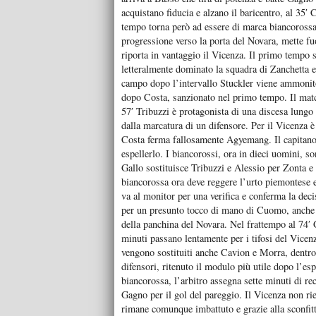
acquistano fiducia e alzano il baricentro, al 35′
tempo torna però ad essere di marca biancorossa
progressione verso la porta del Novara, mette fuo
riporta in vantaggio il Vicenza. Il primo tempo 
letteralmente dominato la squadra di Zanchetta ed
campo dopo l’intervallo Stuckler viene ammonito
dopo Costa, sanzionato nel primo tempo. Il match
57′ Tribuzzi è protagonista di una discesa lungo
dalla marcatura di un difensore. Per il Vicenza 
Costa ferma fallosamente Agyemang. Il capitano 
espellerlo. I biancorossi, ora in dieci uomini, son
Gallo sostituisce Tribuzzi e Alessio per Zonta e 
biancorossa ora deve reggere l’urto piemontese e a
va al monitor per una verifica e conferma la de
per un presunto tocco di mano di Cuomo, anche que
della panchina del Novara. Nel frattempo al 74′ G
minuti passano lentamente per i tifosi del Vicenz
vengono sostituiti anche Cavion e Morra, dentro
difensori, ritenuto il modulo più utile dopo l’es
biancorossa, l’arbitro assegna sette minuti di rec
Gagno per il gol del pareggio. Il Vicenza non ri
rimane comunque imbattuto e grazie alla sconfitt