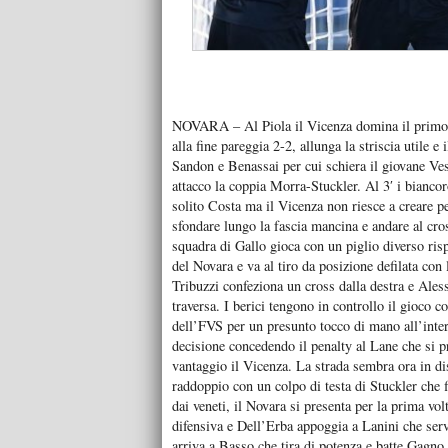
NOVARA – Al Piola il Vicenza domina il primo t
alla fine pareggia 2-2, allunga la striscia utile 
Sandon e Benassai per cui schiera il giovane Ve
attacco la coppia Morra-Stuckler. Al 3′ i biancor
solito Costa ma il Vicenza non riesce a creare p
sfondare lungo la fascia mancina e andare al cros
squadra di Gallo gioca con un piglio diverso rispe
del Novara e va al tiro da posizione defilata con 
Tribuzzi confeziona un cross dalla destra e Aless
traversa. I berici tengono in controllo il gioco c
dell’FVS per un presunto tocco di mano all’intern
decisione concedendo il penalty al Lane che si p
vantaggio il Vicenza. La strada sembra ora in dis
raddoppio con un colpo di testa di Stuckler che f
dai veneti, il Novara si presenta per la prima v
difensiva e Dell’Erba appoggia a Lanini che serve
arriva a Basso che tira di potenza e batte Gagno