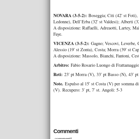
NOVARA (3-5-2):
Boseggia; Citi (42′ st Foti)
Ledonne), Dell’Erba (32′ st Valdesi); Alberti (3
A disposizione: Raffaelli, Adreaotti, Lartey, Ma
Faye.
VICENZA (3-5-2):
Gagno; Vescovi, Leverbe, Cu
Alessio (19′ st Zonta), Costa; Morra (39′ st Cape
A disposizione: Massolo, Bianchi, Fantoni, Ceste
Arbitro:
Fabio Rosario Luongo di Frattamaggiore
Reti:
23′ pt Morra (V), 33′ pt Basso (N), 43′ pt
Note.
Espulso al 15′ st Costa (V) per somma d
(V).
Recupero: 3′ pt, 7′ st. Angoli: 5-3
Commenti
commenti