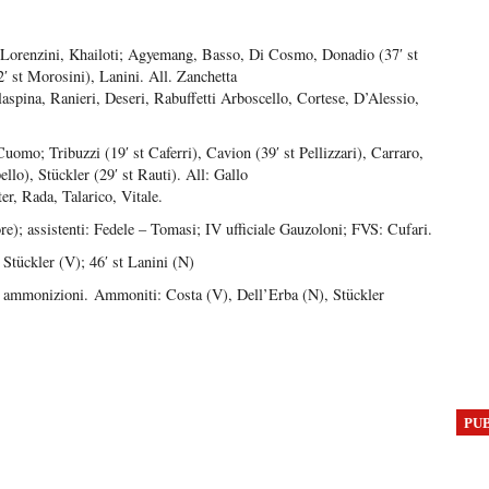
, Lorenzini, Khailoti; Agyemang, Basso, Di Cosmo, Donadio (37′ st
2′ st Morosini), Lanini. All. Zanchetta
laspina, Ranieri, Deseri, Rabuffetti Arboscello, Cortese, D’Alessio,
omo; Tribuzzi (19′ st Caferri), Cavion (39′ st Pellizzari), Carraro,
llo), Stückler (29′ st Rauti). All: Gallo
r, Rada, Talarico, Vitale.
); assistenti: Fedele – Tomasi; IV ufficiale Gauzoloni; FVS: Cufari.
 Stückler (V); 46′ st Lanini (N)
i ammonizioni.
Ammoniti: Costa (V), Dell’Erba (N), Stückler
PU