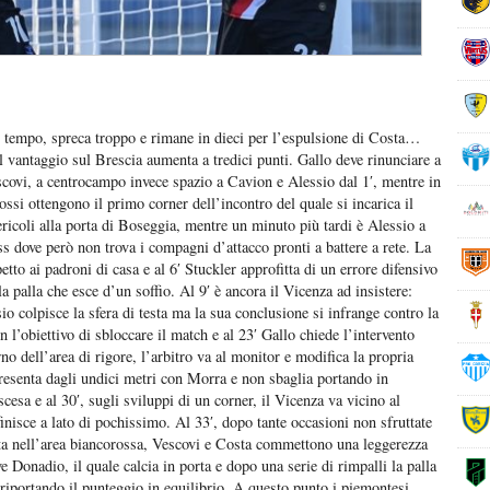
empo, spreca troppo e rimane in dieci per l’espulsione di Costa…
e il vantaggio sul Brescia aumenta a tredici punti. Gallo deve rinunciare a
scovi, a centrocampo invece spazio a Cavion e Alessio dal 1′, mentre in
ossi ottengono il primo corner dell’incontro del quale si incarica il
ericoli alla porta di Boseggia, mentre un minuto più tardi è Alessio a
s dove però non trova i compagni d’attacco pronti a battere a rete. La
tto ai padroni di casa e al 6′ Stuckler approfitta di un errore difensivo
la palla che esce d’un soffio. Al 9′ è ancora il Vicenza ad insistere:
io colpisce la sfera di testa ma la sua conclusione si infrange contro la
on l’obiettivo di sbloccare il match e al 23′ Gallo chiede l’intervento
o dell’area di rigore, l’arbitro va al monitor e modifica la propria
resenta dagli undici metri con Morra e non sbaglia portando in
cesa e al 30′, sugli sviluppi di un corner, il Vicenza va vicino al
inisce a lato di pochissimo. Al 33′, dopo tante occasioni non sfruttate
olta nell’area biancorossa, Vescovi e Costa commettono una leggerezza
 Donadio, il quale calcia in porta e dopo una serie di rimpalli la palla
 riportando il punteggio in equilibrio. A questo punto i piemontesi