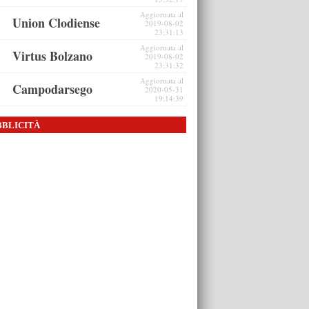
Aggiornata al
Union Clodiense
2019-08-02
23:31:13
Aggiornata al
Virtus Bolzano
2019-08-02
23:31:32
Aggiornata al
Campodarsego
2020-05-31
19:14:39
BBLICITÀ