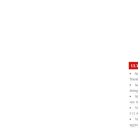
ULT
Se
Triest
Se
dettag
Sü
ore: t
Vi
l’11
Vi
aggio