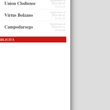
Aggiornata al
Union Clodiense
2019-08-02
23:31:13
Aggiornata al
Virtus Bolzano
2019-08-02
23:31:32
Aggiornata al
Campodarsego
2020-05-31
19:14:39
BBLICITÀ