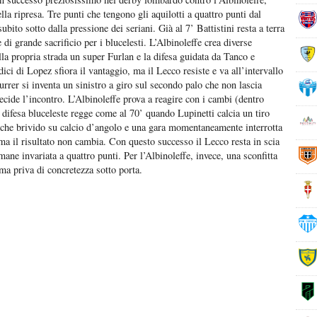
a ripresa. Tre punti che tengono gli aquilotti a quattro punti dal
ito sotto dalla pressione dei seriani. Già al 7’ Battistini resta a terra
di grande sacrificio per i blucelesti. L’Albinoleffe crea diverse
a propria strada un super Furlan e la difesa guidata da Tanco e
dici di Lopez sfiora il vantaggio, ma il Lecco resiste e va all’intervallo
Furrer si inventa un sinistro a giro sul secondo palo che non lascia
ecide l’incontro. L’Albinoleffe prova a reagire con i cambi (dentro
 difesa bluceleste regge come al 70’ quando Lupinetti calcia un tiro
alche brivido su calcio d’angolo e una gara momentaneamente interrotta
 ma il risultato non cambia. Con questo successo il Lecco resta in scia
mane invariata a quattro punti. Per l’Albinoleffe, invece, una sconfitta
ma priva di concretezza sotto porta.