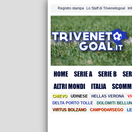
Registro stampa
Lo Staff di Trivenetogoal
In
HOME
SERIE A
SERIE B
SER
ALTRI MONDI
ITALIA
SCOMM
CHIEVO
UDINESE
HELLAS VERONA
V
DELTA PORTO TOLLE
DOLOMITI BELLUN
VIRTUS BOLZANO
CAMPODARSEGO
L