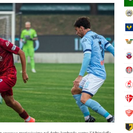
n successo preziosissimo nel derby lombardo contro l’Albinoleffe,