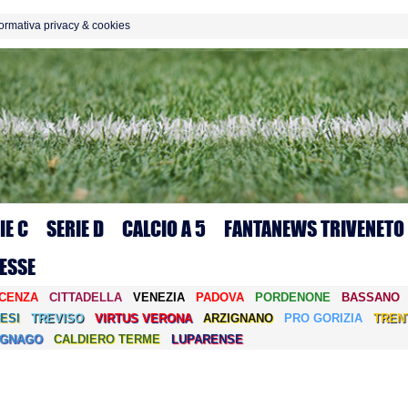
formativa privacy & cookies
IE C
SERIE D
CALCIO A 5
FANTANEWS TRIVENETO
ESSE
ICENZA
CITTADELLA
VENEZIA
PADOVA
PORDENONE
BASSANO
ESI
TREVISO
VIRTUS VERONA
ARZIGNANO
PRO GORIZIA
TREN
EGNAGO
CALDIERO TERME
LUPARENSE