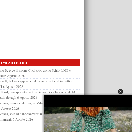
IMI ARTICOLI
rie D, ecco il girone C: ci sono anche Schio, LME e
ina
6 Agosto 2026
rie B, la Lega approda nel mondo Fantacalcio: tutti i
li
6 Agosto 2026
dtirol, due appuntamenti amichevoli nello spazio di 24
utti i dettagli
6 Agosto 2026
cenza, i numeri di maglia: Valoti con il 10 e Moncini con
6 Agosto 2026
cenza, sold out abbonamenti in pochi minuti: gli
rnamenti
6 Agosto 2026