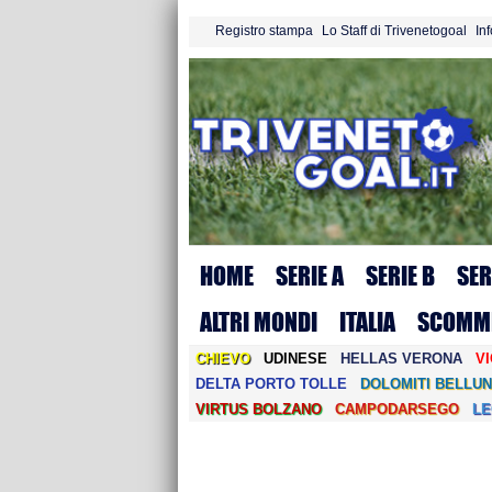
Registro stampa
Lo Staff di Trivenetogoal
In
HOME
SERIE A
SERIE B
SER
ALTRI MONDI
ITALIA
SCOMM
CHIEVO
UDINESE
HELLAS VERONA
V
DELTA PORTO TOLLE
DOLOMITI BELLUN
VIRTUS BOLZANO
CAMPODARSEGO
L