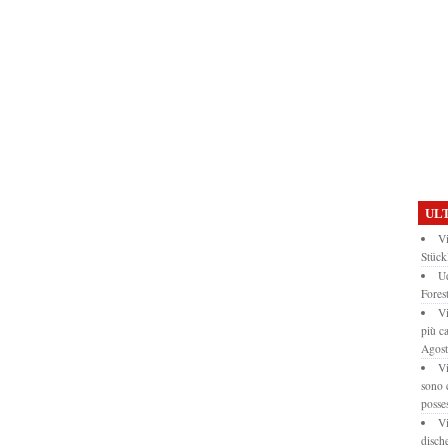
ULT
Vi
Stück
Ud
Forest
Vi
più c
Agos
Vi
sono 
posse
Vi
disch