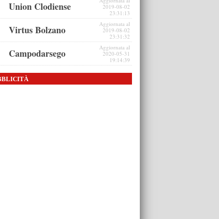
Aggiornata al
Union Clodiense
2019-08-02
23:31:13
Aggiornata al
Virtus Bolzano
2019-08-02
23:31:32
Aggiornata al
Campodarsego
2020-05-31
19:14:39
BBLICITÀ