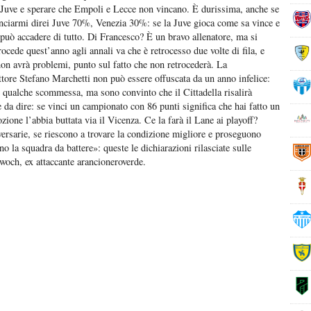
la Juve e sperare che Empoli e Lecce non vincano. È durissima, anche se
lanciarmi direi Juve 70%, Venezia 30%: se la Juve gioca come sa vince e
può accadere di tutto. Di Francesco? È un bravo allenatore, ma si
cede quest’anno agli annali va che è retrocesso due volte di fila, e
n avrà problemi, punto sul fatto che non retrocederà. La
ettore Stefano Marchetti non può essere offuscata da un anno infelice:
e qualche scommessa, ma sono convinto che il Cittadella risalirà
da dire: se vinci un campionato con 86 punti significa che hai fatto un
one l’abbia buttata via il Vicenza. Ce la farà il Lane ai playoff?
avversarie, se riescono a trovare la condizione migliore e proseguono
o la squadra da battere»: queste le dichiarazioni rilasciate sulle
woch, ex attaccante arancioneroverde.