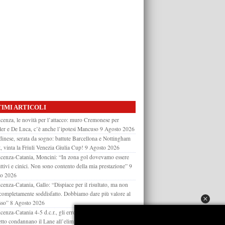
IMI ARTICOLI
cenza, le novità per l’attacco: muro Cremonese per
ler e De Luca, c’è anche l’ipotesi Mancuso
9 Agosto 2026
inese, serata da sogno: battute Barcellona e Nottingham
, vinta la Friuli Venezia Giulia Cup!
9 Agosto 2026
cenza-Catania, Moncini: “In zona gol dovevamo essere
attivi e cinici. Non sono contento della mia prestazione”
9
to 2026
cenza-Catania, Gallo: “Dispiace per il risultato, ma non
completamente soddisfatto. Dobbiamo dare più valore al
sso”
8 Agosto 2026
cenza-Catania 4-5 d.c.r., gli errori di Costa e Morra dal
etto condannano il Lane all’eliminazione dalla Coppa