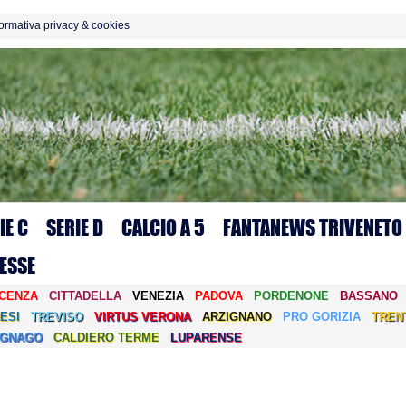
formativa privacy & cookies
IE C
SERIE D
CALCIO A 5
FANTANEWS TRIVENETO
ESSE
ICENZA
CITTADELLA
VENEZIA
PADOVA
PORDENONE
BASSANO
ESI
TREVISO
VIRTUS VERONA
ARZIGNANO
PRO GORIZIA
TREN
EGNAGO
CALDIERO TERME
LUPARENSE