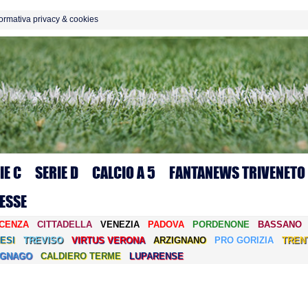
formativa privacy & cookies
IE C
SERIE D
CALCIO A 5
FANTANEWS TRIVENETO
ESSE
ICENZA
CITTADELLA
VENEZIA
PADOVA
PORDENONE
BASSANO
ESI
TREVISO
VIRTUS VERONA
ARZIGNANO
PRO GORIZIA
TREN
EGNAGO
CALDIERO TERME
LUPARENSE