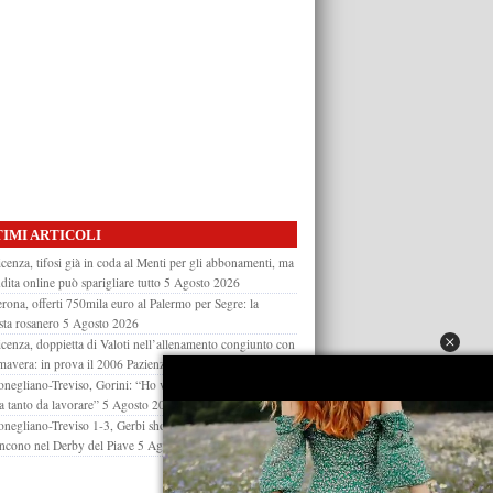
IMI ARTICOLI
cenza, tifosi già in coda al Menti per gli abbonamenti, ma
dita online può sparigliare tutto
5 Agosto 2026
rona, offerti 750mila euro al Palermo per Segre: la
sta rosanero
5 Agosto 2026
cenza, doppietta di Valoti nell’allenamento congiunto con
imavera: in prova il 2006 Pazienza
5 Agosto 2026
negliano-Treviso, Gorini: “Ho visto buoni spunti, c’è
a tanto da lavorare”
5 Agosto 2026
negliano-Treviso 1-3, Gerbi show: i biancocelesti
ncono nel Derby del Piave
5 Agosto 2026