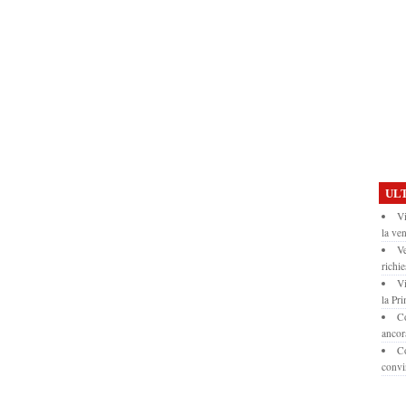
ULT
Vi
la ven
Ve
richie
Vi
la Pr
Co
ancor
Co
convi