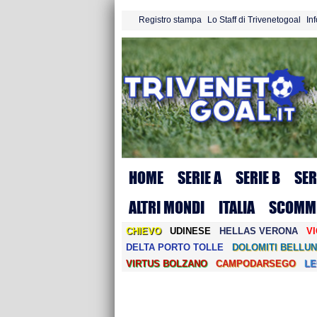
Registro stampa
Lo Staff di Trivenetogoal
In
HOME
SERIE A
SERIE B
SER
ALTRI MONDI
ITALIA
SCOMM
CHIEVO
UDINESE
HELLAS VERONA
V
DELTA PORTO TOLLE
DOLOMITI BELLUN
VIRTUS BOLZANO
CAMPODARSEGO
L