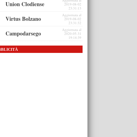
Aggiornata al
Union Clodiense
2019-08-02
23:31:13
Aggiornata al
Virtus Bolzano
2019-08-02
23:31:32
Aggiornata al
Campodarsego
2020-05-31
19:14:39
BBLICITÀ