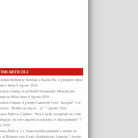
IMI ARTICOLI
lomiti Bellunesi, triennale a Racine Ba: il giocatore atteso
site e firma
8 Agosto 2026
cenza-Catania, le probabili formazioni: Moncini per
nare la difesa etnea
8 Agosto 2026
cenza-Catania, il gruppo Lanerossi Crew “accoglie” l’ex
orosso: “Rolfini sei una m…a!”
7 Agosto 2026
nza-Padova, Calabro: “Non è facile recuperare tre volte
antaggio, mi sono piaciuti la reazione e l’atteggiamento”
7
to 2026
nza-Padova 3-3, biancoscudati pimpanti e sempre in
a: al Brianteo esce il pari, doppietta per Lasagna
7 Agosto