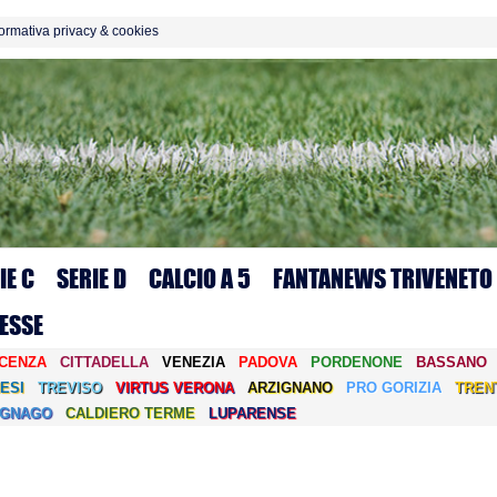
formativa privacy & cookies
IE C
SERIE D
CALCIO A 5
FANTANEWS TRIVENETO
ESSE
ICENZA
CITTADELLA
VENEZIA
PADOVA
PORDENONE
BASSANO
ESI
TREVISO
VIRTUS VERONA
ARZIGNANO
PRO GORIZIA
TREN
EGNAGO
CALDIERO TERME
LUPARENSE