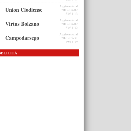
Aggiornata al
Union Clodiense
2019-08-02
23:31:13
Aggiornata al
Virtus Bolzano
2019-08-02
23:31:32
Aggiornata al
Campodarsego
2020-05-31
19:14:39
BBLICITÀ