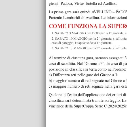
gironi: Padova, Virtus Entella ed Avellino.
La prima gara sarà quindi AVELLINO – PADOVA 
Partenio Lombaridi di Avellino. Le informazioni
COME FUNZIONA LA SUPER
SABATO 3 MAGGIO ore 19:00 per la 1° giornata, estrat
SABATO 10 MAGGIO per la 2° giornata, si affronterann
caso di pareggio, l’ospitante della 1° giornata
SABATO 17 MAGGIO per la 3° giornata, si affronteran
Al termine di ciascuna gara, saranno assegnati 3 
caso di sconfitta. Nel “Girone a 3”, in caso di pa
posizione in classifica si terra conto nell’ordine:
a) Differenza reti nelle gare del Girone a 3
b) maggior numero di reti segnate nel Girone a 
c) maggior numero di reti segnate nella gara est
Qualore, all’esito dell’applicazione dei criteri d
classifica sarà determinata tramite sorteggio. La
vincitrice della SuperCoppa Serie C 2024/2025e l