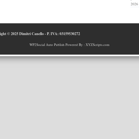
2026
right © 2025 Dimitri Canello - P. IVA: 03159530272
WP2Social Auto Publish
Powered By :
XYZScripts.com