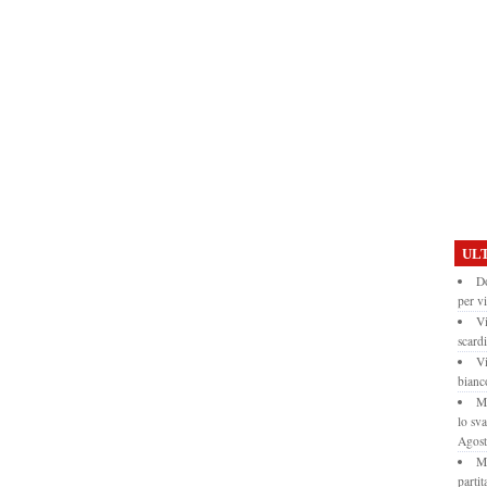
ULT
Do
per vi
Vi
scardi
Vi
bianc
Mo
lo sv
Agos
Mo
partit