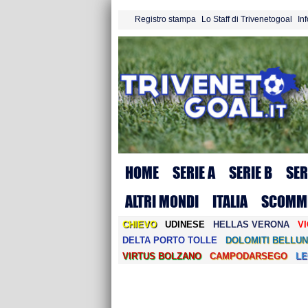
Registro stampa
Lo Staff di Trivenetogoal
In
HOME
SERIE A
SERIE B
SER
ALTRI MONDI
ITALIA
SCOMM
CHIEVO
UDINESE
HELLAS VERONA
V
DELTA PORTO TOLLE
DOLOMITI BELLUN
VIRTUS BOLZANO
CAMPODARSEGO
L