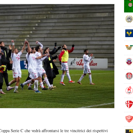
pa Serie C che vedrà affrontarsi le tre vincitrici dei rispettivi