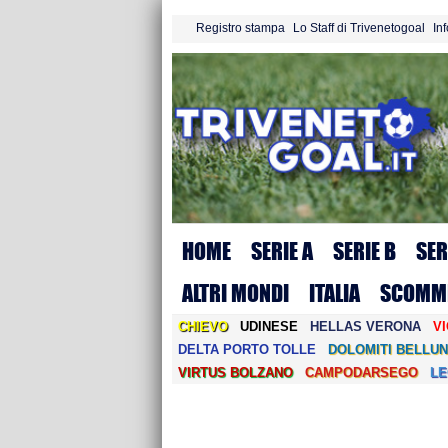
Registro stampa
Lo Staff di Trivenetogoal
In
HOME
SERIE A
SERIE B
SER
ALTRI MONDI
ITALIA
SCOMM
CHIEVO
UDINESE
HELLAS VERONA
V
DELTA PORTO TOLLE
DOLOMITI BELLUN
VIRTUS BOLZANO
CAMPODARSEGO
L