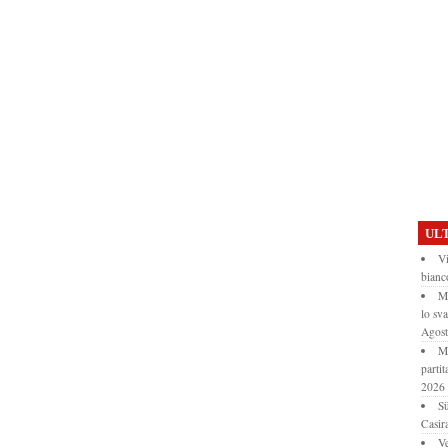
ULT
Vi
bianc
Mo
lo sv
Agos
Mo
partit
2026
Sü
Casir
Ve