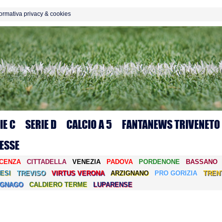
formativa privacy & cookies
IE C
SERIE D
CALCIO A 5
FANTANEWS TRIVENETO
ESSE
ICENZA
CITTADELLA
VENEZIA
PADOVA
PORDENONE
BASSANO
ESI
TREVISO
VIRTUS VERONA
ARZIGNANO
PRO GORIZIA
TREN
EGNAGO
CALDIERO TERME
LUPARENSE