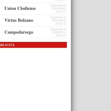
Aggiornata al
Union Clodiense
2019-08-02
23:31:13
Aggiornata al
Virtus Bolzano
2019-08-02
23:31:32
Aggiornata al
Campodarsego
2020-05-31
19:14:39
BBLICITÀ