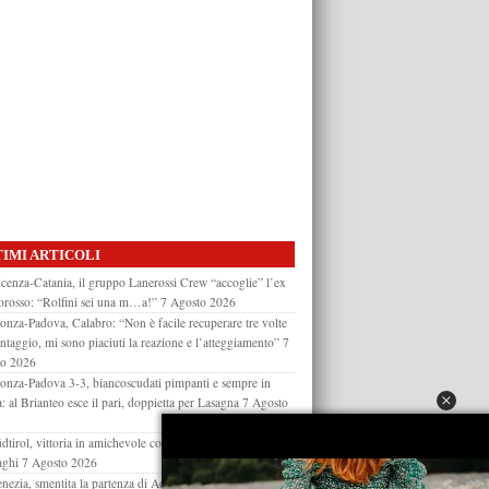
IMI ARTICOLI
cenza-Catania, il gruppo Lanerossi Crew “accoglie” l’ex
orosso: “Rolfini sei una m…a!”
7 Agosto 2026
nza-Padova, Calabro: “Non è facile recuperare tre volte
antaggio, mi sono piaciuti la reazione e l’atteggiamento”
7
to 2026
nza-Padova 3-3, biancoscudati pimpanti e sempre in
a: al Brianteo esce il pari, doppietta per Lasagna
7 Agosto
dtirol, vittoria in amichevole con la Virtus Verona: decide
aghi
7 Agosto 2026
nezia, smentita la partenza di Adorante: l’attaccante