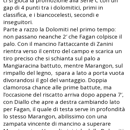
ci si gioca la promozione alla Serie C con un
gap di 4 punti tra i dolomitici, primi in
classifica, e i biancocelesti, secondi e
inseguitori.
Parte a razzo la Dolomiti nel primo tempo:
non passano neanche 2′ che Fagan colpisce il
palo. Con il mancino l’attaccante di Zanini
rientra verso il centro del campo e scarica un
tiro preciso che si schianta sul palo a
Mangiaracina battuto, mentre Marangon, sul
rimpallo del legno, spara a lato a porta vuota
divorandosi il gol del vantaggio. Doppia
clamorosa chance alle prime battute, ma
l’occasione del riscatto arriva dopo appena 7′,
con Diallo che apre a destra cambiando lato
per Fagan, il quale di testa serve in profondità
lo stesso Marangon, abilissimo con una
zampata vincente di mancino a superare