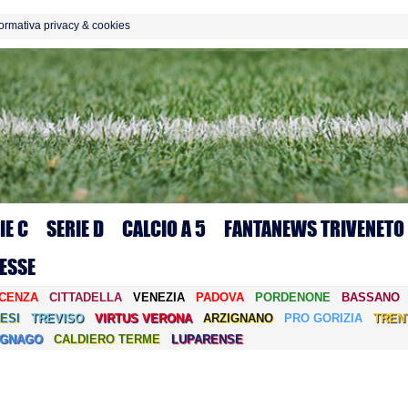
formativa privacy & cookies
IE C
SERIE D
CALCIO A 5
FANTANEWS TRIVENETO
ESSE
ICENZA
CITTADELLA
VENEZIA
PADOVA
PORDENONE
BASSANO
ESI
TREVISO
VIRTUS VERONA
ARZIGNANO
PRO GORIZIA
TREN
EGNAGO
CALDIERO TERME
LUPARENSE