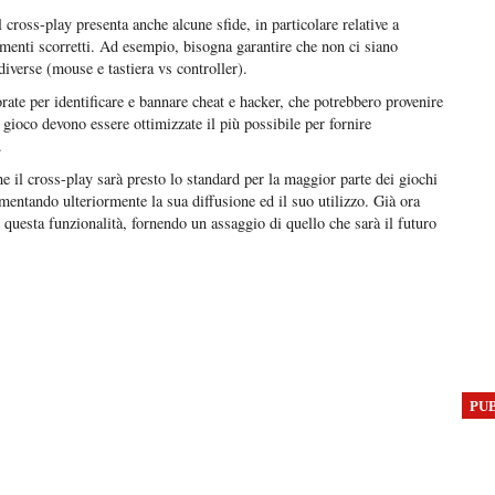
cross-play presenta anche alcune sfide, in particolare relative a
menti scorretti. Ad esempio, bisogna garantire che non ci siano
 diverse (mouse e tastiera vs controller).
rate per identificare e bannare cheat e hacker, che potrebbero provenire
i gioco devono essere ottimizzate il più possibile per fornire
.
e il cross-play sarà presto lo standard per la maggior parte dei giochi
rementando ulteriormente la sua diffusione ed il suo utilizzo. Già ora
 questa funzionalità, fornendo un assaggio di quello che sarà il futuro
PU