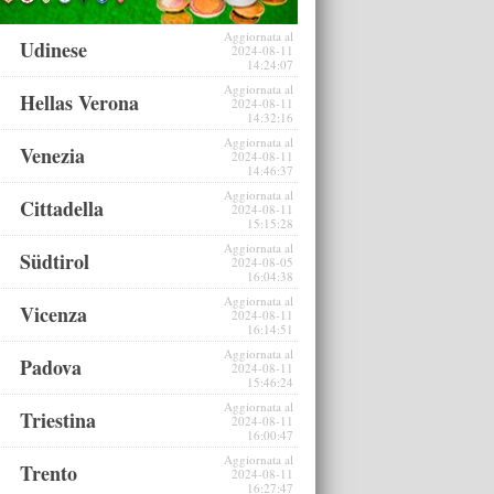
Aggiornata al
Udinese
2024-08-11
14:24:07
Aggiornata al
Hellas Verona
2024-08-11
14:32:16
Aggiornata al
Venezia
2024-08-11
14:46:37
Aggiornata al
Cittadella
2024-08-11
15:15:28
Aggiornata al
Südtirol
2024-08-05
16:04:38
Aggiornata al
Vicenza
2024-08-11
16:14:51
Aggiornata al
Padova
2024-08-11
15:46:24
Aggiornata al
Triestina
2024-08-11
16:00:47
Aggiornata al
Trento
2024-08-11
16:27:47