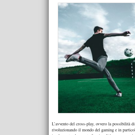
L’avvento del cross-play, ovvero la possibilità d
rivoluzionando il mondo del gaming e in partico