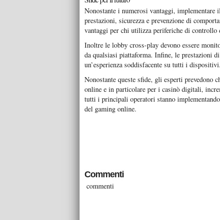
Nonostante i numerosi vantaggi, implementare il 
prestazioni, sicurezza e prevenzione di comporta
vantaggi per chi utilizza periferiche di controllo
Inoltre le lobby cross-play devono essere monito
da qualsiasi piattaforma. Infine, le prestazioni d
un’esperienza soddisfacente su tutti i dispositivi
Nonostante queste sfide, gli esperti prevedono ch
online e in particolare per i casinò digitali, inc
tutti i principali operatori stanno implementando
del gaming online.
Commenti
commenti