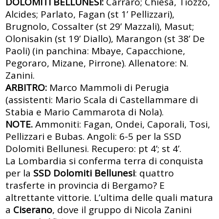
DOLOMITI BELLUNESI:
Carraro; Chiesa, Tiozzo,
Alcides; Parlato, Fagan (st 1’ Pellizzari),
Brugnolo, Cossalter (st 29’ Mazzali), Masut;
Olonisakin (st 19’ Diallo), Marangon (st 38’ De
Paoli) (in panchina: Mbaye, Capacchione,
Pegoraro, Mizane, Pirrone). Allenatore: N.
Zanini.
ARBITRO:
Marco Mammoli di Perugia
(assistenti: Mario Scala di Castellammare di
Stabia e Mario Cammarota di Nola).
NOTE.
Ammoniti: Fagan, Ondei, Caporali, Tosi,
Pellizzari e Bubas. Angoli: 6-5 per la SSD
Dolomiti Bellunesi. Recupero: pt 4’; st 4’.
La Lombardia si conferma terra di conquista
per la
SSD Dolomiti Bellunesi
: quattro
trasferte in provincia di Bergamo? E
altrettante vittorie. L’ultima delle quali matura
a
Ciserano
, dove il gruppo di Nicola Zanini