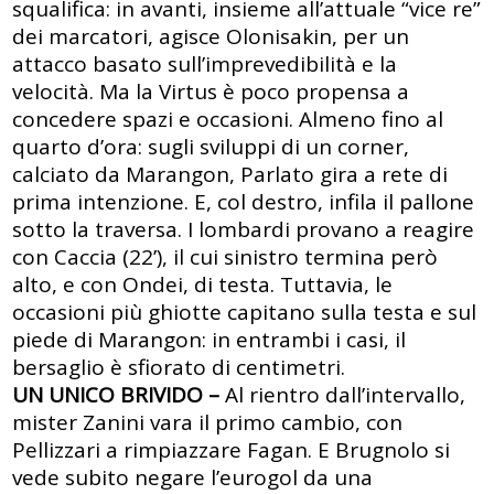
squalifica: in avanti, insieme all’attuale “vice re”
dei marcatori, agisce Olonisakin, per un
attacco basato sull’imprevedibilità e la
velocità. Ma la Virtus è poco propensa a
concedere spazi e occasioni. Almeno fino al
quarto d’ora: sugli sviluppi di un corner,
calciato da Marangon, Parlato gira a rete di
prima intenzione. E, col destro, infila il pallone
sotto la traversa. I lombardi provano a reagire
con Caccia (22’), il cui sinistro termina però
alto, e con Ondei, di testa. Tuttavia, le
occasioni più ghiotte capitano sulla testa e sul
piede di Marangon: in entrambi i casi, il
bersaglio è sfiorato di centimetri.
UN UNICO BRIVIDO –
Al rientro dall’intervallo,
mister Zanini vara il primo cambio, con
Pellizzari a rimpiazzare Fagan. E Brugnolo si
vede subito negare l’eurogol da una