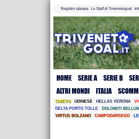
Registro stampa
Lo Staff di Trivenetogoal
In
HOME
SERIE A
SERIE B
SER
ALTRI MONDI
ITALIA
SCOMM
CHIEVO
UDINESE
HELLAS VERONA
V
DELTA PORTO TOLLE
DOLOMITI BELLUN
VIRTUS BOLZANO
CAMPODARSEGO
L