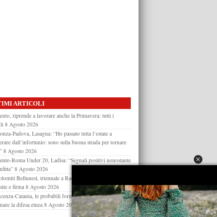
IMI ARTICOLI
ento, riprende a lavorare anche la Primavera: tutti i
li
8 Agosto 2026
nza-Padova, Lasagna: “Ho passato tutta l’estate a
erare dall’infortunio: sono sulla buona strada per tornare
”
8 Agosto 2026
ento-Roma Under 20, Ladisa: “Segnali positivi nonostante
nfitta”
8 Agosto 2026
lomiti Bellunesi, triennale a Racine Ba: il giocatore atteso
site e firma
8 Agosto 2026
cenza-Catania, le probabili formazioni: Moncini per
nare la difesa etnea
8 Agosto 2026