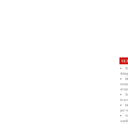
ULT
Tr
dettag
Mo
recup
al top
Tr
la sco
Do
per vi
Vi
scardi