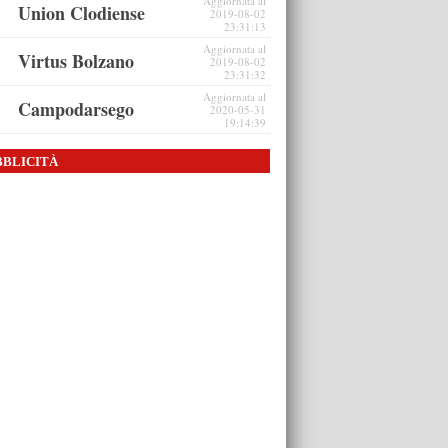
Aggiornata al
Union Clodiense
2019-08-02
23:31:13
Aggiornata al
Virtus Bolzano
2019-08-02
23:31:32
Aggiornata al
Campodarsego
2020-05-31
19:14:39
BBLICITÀ