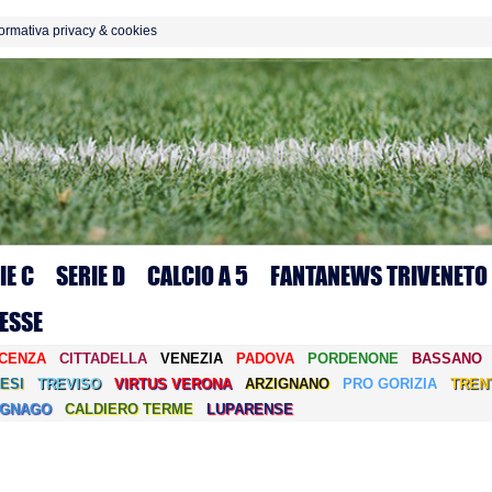
formativa privacy & cookies
IE C
SERIE D
CALCIO A 5
FANTANEWS TRIVENETO
ESSE
ICENZA
CITTADELLA
VENEZIA
PADOVA
PORDENONE
BASSANO
ESI
TREVISO
VIRTUS VERONA
ARZIGNANO
PRO GORIZIA
TREN
EGNAGO
CALDIERO TERME
LUPARENSE