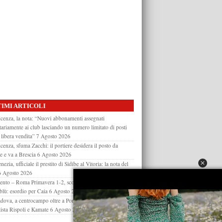
IMI ARTICOLI
cenza, la nota: “Nuovi abbonamenti assegnati
itariamente ai club lasciando un numero limitato di posti
 libera vendita”
7 Agosto 2026
cenza, sfuma Zacchi: il portiere desidera il posto da
re e va a Brescia
6 Agosto 2026
nezia, ufficiale il prestito di Sidibe al Vitoria: la nota del
6 Agosto 2026
ento – Roma Primavera 1-2, sconfitta in amichevole per i
oblù: esordio per Caia
6 Agosto 2026
dova, a centrocampo oltre a Pompetti arriverà un under:
lista Rispoli e Kamate
6 Agosto 2026