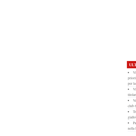
ULT
Vi
prior
per la
Vi
titola
Ve
club
Tr
giall
Pa
nella 