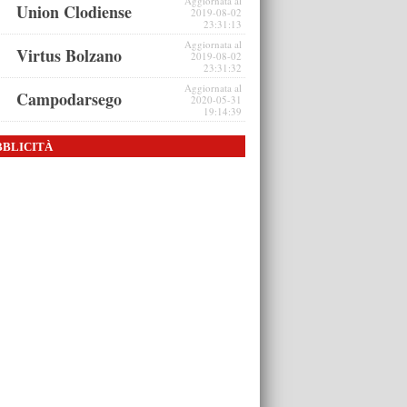
Aggiornata al
Union Clodiense
2019-08-02
23:31:13
Aggiornata al
Virtus Bolzano
2019-08-02
23:31:32
Aggiornata al
Campodarsego
2020-05-31
19:14:39
BBLICITÀ