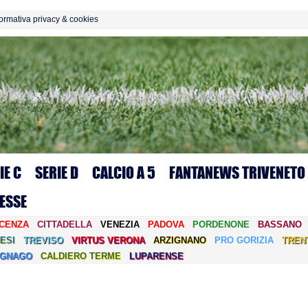
formativa privacy & cookies
IE C
SERIE D
CALCIO A 5
FANTANEWS TRIVENETO
ESSE
ICENZA
CITTADELLA
VENEZIA
PADOVA
PORDENONE
BASSANO
ESI
TREVISO
VIRTUS VERONA
ARZIGNANO
PRO GORIZIA
TREN
EGNAGO
CALDIERO TERME
LUPARENSE