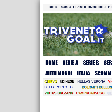
Registro stampa
Lo Staff di Trivenetogoal
In
HOME
SERIE A
SERIE B
SER
ALTRI MONDI
ITALIA
SCOMM
CHIEVO
UDINESE
HELLAS VERONA
V
DELTA PORTO TOLLE
DOLOMITI BELLUN
VIRTUS BOLZANO
CAMPODARSEGO
L