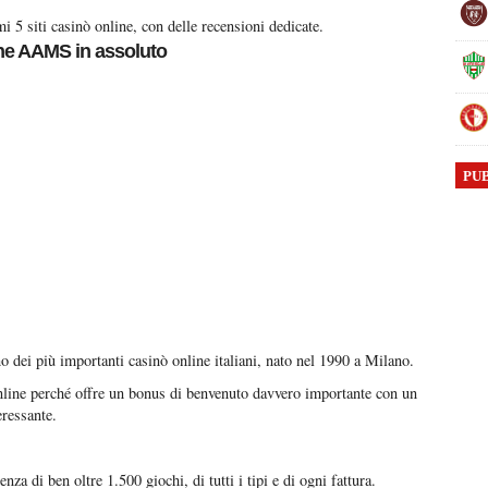
i 5 siti casinò online, con delle recensioni dedicate.
ine AAMS in assoluto
PU
 dei più importanti casinò online italiani, nato nel 1990 a Milano.
line perché offre un bonus di benvenuto davvero importante con un
eressante.
nza di ben oltre 1.500 giochi, di tutti i tipi e di ogni fattura.