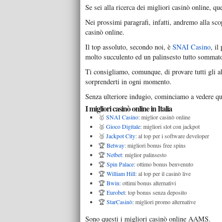
Se sei alla ricerca dei migliori casinò online, que
Nei prossimi paragrafi, infatti, andremo alla sco
casinò online.
Il top assoluto, secondo noi, è
SNAI Casino
, il
molto succulento ed un palinsesto tutto sommato
Ti consigliamo, comunque, di provare tutti gli al
sorprenderti in ogni momento.
Senza ulteriore indugio, cominciamo a vedere qu
I migliori casinò online in Italia
🥇
SNAI Casino
: miglior casinò online
🥈
Gioco Digitale
: migliori slot con jackpot
🥉
Jackpot City
: al top per i software developer
🏆
Betway
: migliori bonus free spins
🏆
Netbet
: miglior palinsesto
🏆
Spin Palace
: ottimo bonus benvenuto
🏆
William Hill
: al top per il casinò live
🏆
Bwin
: ottimi bonus alternativi
🏆
Eurobet
: top bonus senza deposito
🏆
StarCasinò
: migliori promo alternative
Sono questi i migliori casinò online AAMS.