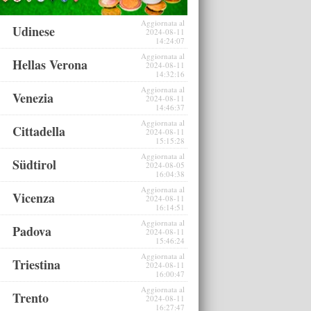
Aggiornata al
Udinese
2024-08-11
14:24:07
Aggiornata al
Hellas Verona
2024-08-11
14:32:16
Aggiornata al
Venezia
2024-08-11
14:46:37
Aggiornata al
Cittadella
2024-08-11
15:15:28
Aggiornata al
Südtirol
2024-08-05
16:04:38
Aggiornata al
Vicenza
2024-08-11
16:14:51
Aggiornata al
Padova
2024-08-11
15:46:24
Aggiornata al
Triestina
2024-08-11
16:00:47
Aggiornata al
Trento
2024-08-11
16:27:47