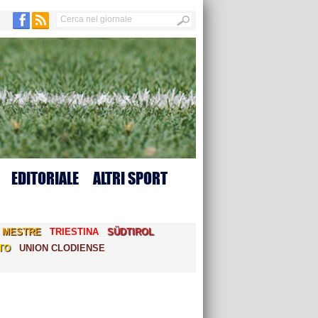
EDITORIALE
ALTRI SPORT
MESTRE
TRIESTINA
SÜDTIROL
TO
UNION CLODIENSE