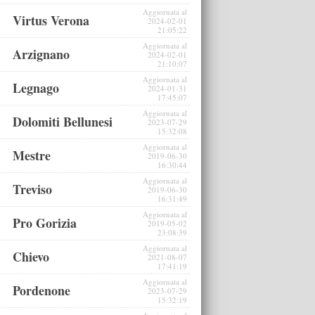
Aggiornata al
Virtus Verona
2024-02-01
21:05:22
Aggiornata al
Arzignano
2024-02-01
21:10:07
Aggiornata al
Legnago
2024-01-31
17:45:07
Aggiornata al
Dolomiti Bellunesi
2023-07-29
15:32:08
Aggiornata al
Mestre
2019-06-30
16:30:44
Aggiornata al
Treviso
2019-06-30
16:31:49
Aggiornata al
Pro Gorizia
2019-05-02
23:08:39
Aggiornata al
Chievo
2021-08-07
17:41:19
Aggiornata al
Pordenone
2023-07-29
15:32:19