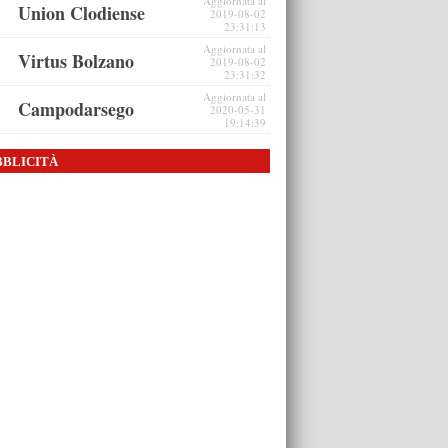
Aggiornata al
Union Clodiense
2019-08-02
23:31:13
Aggiornata al
Virtus Bolzano
2019-08-02
23:31:32
Aggiornata al
Campodarsego
2020-05-31
19:14:39
BBLICITÀ