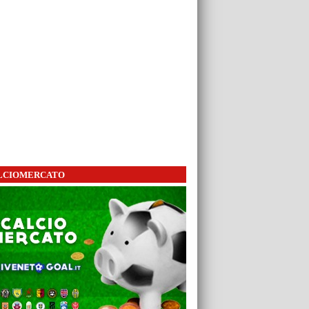
LCIOMERCATO