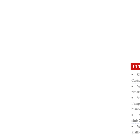
ULT
Sü
Casir
Ve
rimar
Vi
l’amp
bianc
Tr
club
Ve
giall