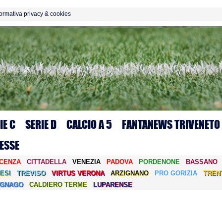
formativa privacy & cookies
IE C
SERIE D
CALCIO A 5
FANTANEWS TRIVENETO
ESSE
ICENZA
CITTADELLA
VENEZIA
PADOVA
PORDENONE
BASSANO
ESI
TREVISO
VIRTUS VERONA
ARZIGNANO
PRO GORIZIA
TREN
EGNAGO
CALDIERO TERME
LUPARENSE