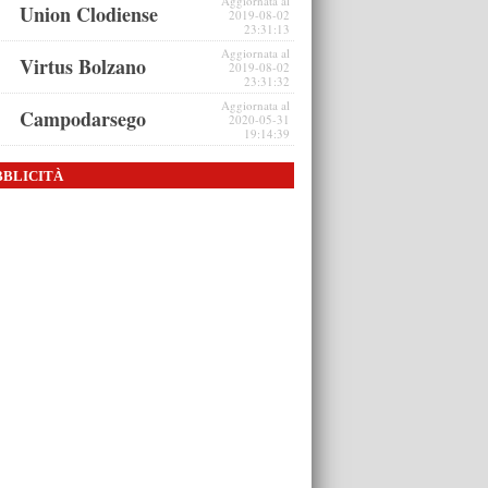
Aggiornata al
Union Clodiense
2019-08-02
23:31:13
Aggiornata al
Virtus Bolzano
2019-08-02
23:31:32
Aggiornata al
Campodarsego
2020-05-31
19:14:39
BBLICITÀ