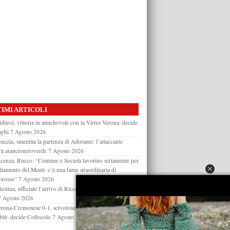
IMI ARTICOLI
dtirol, vittoria in amichevole con la Virtus Verona: decide
aghi
7 Agosto 2026
nezia, smentita la partenza di Adorante: l’attaccante
rà arancioneroverde
7 Agosto 2026
cenza, Rucco: “Comune e Società lavorino seriamente per
liamento del Menti: c’è una fame straordinaria di
orosso”
7 Agosto 2026
iestina, ufficiale l’arrivo di Riccardo Bongelli: la nota del
7 Agosto 2026
rona-Cremonese 0-1, scivolone in amichevole per i
oblù: decide Collocolo
7 Agosto 2026