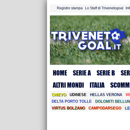
Registro stampa
Lo Staff di Trivenetogoal
In
HOME
SERIE A
SERIE B
SER
ALTRI MONDI
ITALIA
SCOMM
CHIEVO
UDINESE
HELLAS VERONA
V
DELTA PORTO TOLLE
DOLOMITI BELLUN
VIRTUS BOLZANO
CAMPODARSEGO
L