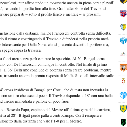
iancocelesti, pur affrontando un avversario ancora in piena corsa playoff,
, restando in partita fino alla fine. Ora l’attenzione del Treviso si
rivare preparati – sotto il profilo fisico e mentale – ai prossimi
nclusione dalla distanza, ma De Franceschi controlla senza difficoltà.
o il ritmo e costringendo il Treviso a difendersi nella propria metà
interessante per Dalla Nora, che si presenta davanti al portiere ma,
i spegne sopra la traversa.
 da fuori area senza però centrare lo specchio. Al 20’ Bangal torna
 lato, con De Franceschi comunque in controllo. Nel finale di primo
i: al 36’ Beltrame conclude di potenza senza creare problemi, mentre
, trovando ancora la pronta risposta di Maffi. Si va all’intervallo sullo
l 4’ cross insidioso di Bangal per Corti, che di testa non inquadra la
o con un tiro che esce di poco. Il Treviso risponde al 18’ con una bella
onclusione immediata e pallone di poco fuori.
o a Boscolo Papo, capitano del Mestre all’ultima gara della carriera,
rriva al 28’: Brigati perde palla a centrocampo, Corti recupera e,
llonetto dalla distanza che vale l’1-0 per il Mestre.