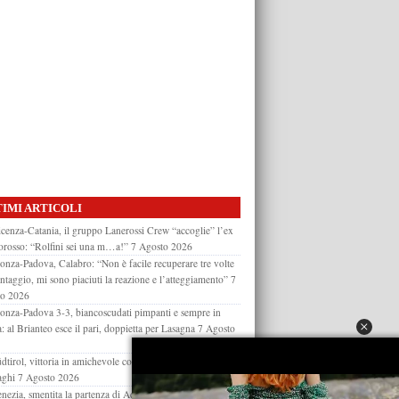
IMI ARTICOLI
cenza-Catania, il gruppo Lanerossi Crew “accoglie” l’ex
orosso: “Rolfini sei una m…a!”
7 Agosto 2026
nza-Padova, Calabro: “Non è facile recuperare tre volte
antaggio, mi sono piaciuti la reazione e l’atteggiamento”
7
to 2026
nza-Padova 3-3, biancoscudati pimpanti e sempre in
a: al Brianteo esce il pari, doppietta per Lasagna
7 Agosto
dtirol, vittoria in amichevole con la Virtus Verona: decide
aghi
7 Agosto 2026
nezia, smentita la partenza di Adorante: l’attaccante