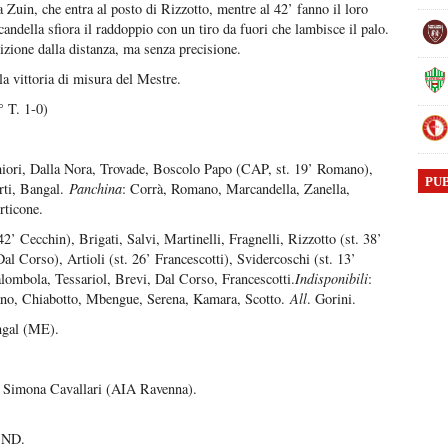
a Zuin, che entra al posto di Rizzotto, mentre al 42’ fanno il loro
della sfiora il raddoppio con un tiro da fuori che lambisce il palo.
zione dalla distanza, ma senza precisione.
la vittoria di misura del Mestre.
° T. 1-0)
chiori, Dalla Nora, Trovade, Boscolo Papo (CAP, st. 19’ Romano),
PU
rti, Bangal.
Panchina
: Corrà, Romano, Marcandella, Zanella,
rticone.
42’ Cecchin), Brigati, Salvi, Martinelli, Fragnelli, Rizzotto (st. 38’
l Corso), Artioli (st. 26’ Francescotti), Svidercoschi (st. 13’
lombola, Tessariol, Brevi, Dal Corso, Francescotti.
Indisponibili
:
ano, Chiabotto, Mbengue, Serena, Kamara, Scotto.
All
. Gorini.
ngal (ME).
 Simona Cavallari (AIA Ravenna).
ND.