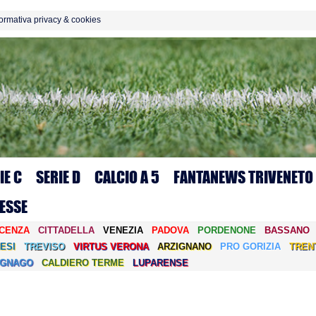
formativa privacy & cookies
IE C
SERIE D
CALCIO A 5
FANTANEWS TRIVENETO
ESSE
ICENZA
CITTADELLA
VENEZIA
PADOVA
PORDENONE
BASSANO
ESI
TREVISO
VIRTUS VERONA
ARZIGNANO
PRO GORIZIA
TREN
EGNAGO
CALDIERO TERME
LUPARENSE