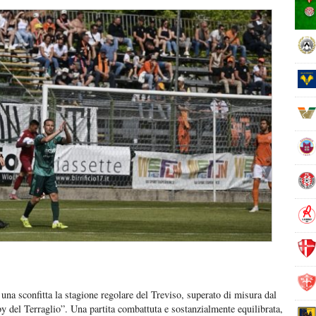
sconfitta la stagione regolare del Treviso, superato di misura dal
by del Terraglio”. Una partita combattuta e sostanzialmente equilibrata,