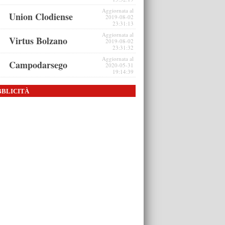
Aggiornata al
Union Clodiense
2019-08-02
23:31:13
Aggiornata al
Virtus Bolzano
2019-08-02
23:31:32
Aggiornata al
Campodarsego
2020-05-31
19:14:39
BBLICITÀ