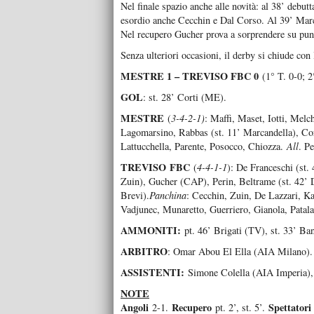
Nel finale spazio anche alle novità: al 38’ debutt
esordio anche Cecchin e Dal Corso. Al 39’ Marcan
Nel recupero Gucher prova a sorprendere su puni
Senza ulteriori occasioni, il derby si chiude con 
MESTRE 1 – TREVISO FBC 0
(1° T. 0-0; 2
GOL
: st. 28’ Corti (ME).
MESTRE
(
3-4-2-1)
: Maffi, Maset, Iotti, Mel
Lagomarsino, Rabbas (st. 11’ Marcandella), Co
Lattucchella, Parente, Posocco, Chiozza.
All
. Pe
TREVISO
FBC
(
4-4-1-1
): De Franceschi (st. 
Zuin), Gucher (CAP), Perin, Beltrame (st. 42’ Da
Brevi).
Panchina
: Cecchin, Zuin, De Lazzari, Ka
Vadjunec, Munaretto, Guerriero, Gianola, Patal
AMMONITI:
pt. 46’ Brigati (TV), st. 33’ Ba
ARBITRO
: Omar Abou El Ella (AIA Milano).
ASSISTENTI:
Simone Colella (AIA Imperia),
NOTE
Angoli
Recupero
Spettatori
2-1.
pt. 2’, st. 5’.