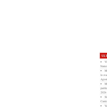
ULT
Vi
bianc
Mo
lo sv
Agos
Mo
partit
2026
Sü
Casir
Ve