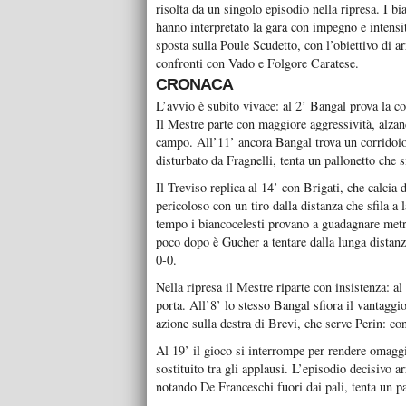
risolta da un singolo episodio nella ripresa. I b
hanno interpretato la gara con impegno e intensità
sposta sulla Poule Scudetto, con l’obiettivo di ar
confronti con Vado e Folgore Caratese.
CRONACA
L’avvio è subito vivace: al 2’ Bangal prova la co
Il Mestre parte con maggiore aggressività, alzand
campo. All’11’ ancora Bangal trova un corridoio 
disturbato da Fragnelli, tenta un pallonetto che s
Il Treviso replica al 14’ con Brigati, che calcia
pericoloso con un tiro dalla distanza che sfila a
tempo i biancocelesti provano a guadagnare metr
poco dopo è Gucher a tentare dalla lunga distanza
0-0.
Nella ripresa il Mestre riparte con insistenza: a
porta. All’8’ lo stesso Bangal sfiora il vantaggi
azione sulla destra di Brevi, che serve Perin: c
Al 19’ il gioco si interrompe per rendere omaggi
sostituito tra gli applausi. L’episodio decisivo a
notando De Franceschi fuori dai pali, tenta un pa