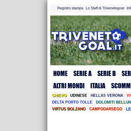
Registro stampa
Lo Staff di Trivenetogoal
In
HOME
SERIE A
SERIE B
SER
ALTRI MONDI
ITALIA
SCOMM
CHIEVO
UDINESE
HELLAS VERONA
V
DELTA PORTO TOLLE
DOLOMITI BELLUN
VIRTUS BOLZANO
CAMPODARSEGO
L